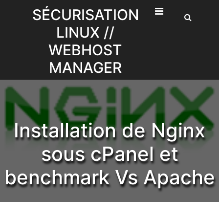
Skip
SÉCURISATION
to
LINUX //
content
WEBHOST
MANAGER
Installation de Nginx
sous cPanel et
benchmark Vs Apache