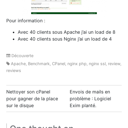
Pour information :
Avec 40 clients sous Apache j’ai un load de 8
Avec 40 clients sous Nginx j’ai un load de 4
Découverte
Apache
,
Benchmark
,
CPanel
,
nginx php
,
nginx ssl
,
review
,
reviews
Post
Nettoyer son cPanel
Envois de mails en
navigation
pour gagner de la place
problème : Logiciel
sur le disque
Exim planté.