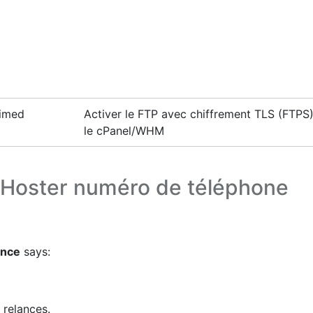
timed
Activer le FTP avec chiffrement TLS (FTPS
le cPanel/WHM
tHoster numéro de téléphone
ance
says:
 relances.