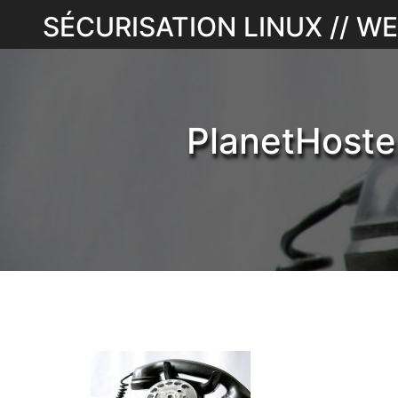
Skip
SÉCURISATION LINUX // 
to
content
PlanetHoste