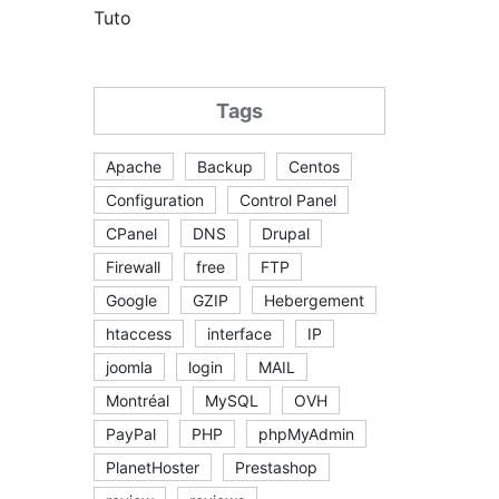
Tuto
Tags
Apache
Backup
Centos
Configuration
Control Panel
CPanel
DNS
Drupal
Firewall
free
FTP
Google
GZIP
Hebergement
htaccess
interface
IP
joomla
login
MAIL
Montréal
MySQL
OVH
PayPal
PHP
phpMyAdmin
PlanetHoster
Prestashop