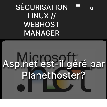
Skip
SÉCURISATION
to
LINUX //
content
WEBHOST
MANAGER
Asp.net est-il géré par
Planethoster?