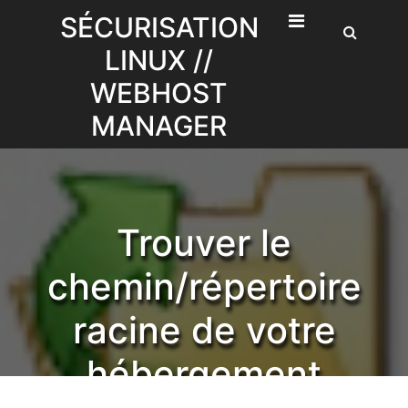
Skip
SÉCURISATION
to
LINUX //
content
WEBHOST
MANAGER
Trouver le
chemin/répertoire
racine de votre
hébergement