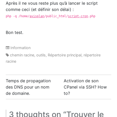
Après il ne vous reste plus qu’à lancer le script
comme ceci (et définir son délai) :
php -q /home/
avisplan
/public_html/
script-cron
.php
Bon test.
Information
chemin racine
,
outils
,
Répertoire principal
,
répertoire
racine
Post
Temps de propagation
Activation de son
navigation
des DNS pour un nom
CPanel via SSH? How
de domaine.
to?
3 thoughts on “
Trouver le