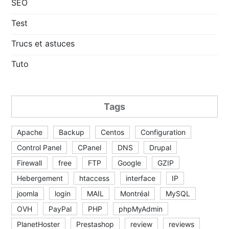
SEO
Test
Trucs et astuces
Tuto
Tags
Apache
Backup
Centos
Configuration
Control Panel
CPanel
DNS
Drupal
Firewall
free
FTP
Google
GZIP
Hebergement
htaccess
interface
IP
joomla
login
MAIL
Montréal
MySQL
OVH
PayPal
PHP
phpMyAdmin
PlanetHoster
Prestashop
review
reviews