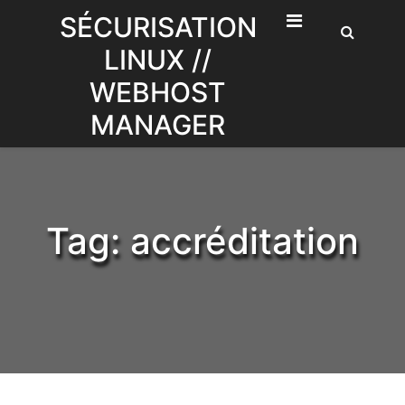
Skip
SÉCURISATION
to
LINUX //
content
WEBHOST
MANAGER
Tag:
accréditation