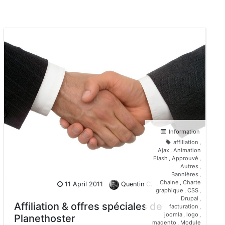
Information
affiliation
,
Ajax
,
Animation
Flash
,
Approuvé
,
Autres
,
Bannières
,
Chaine
,
Charte
11 April 2011
Quentin C.
graphique
,
CSS
,
Drupal
,
Affiliation & offres spéciales de
facturation
,
joomla
,
logo
,
Planethoster
magento
,
Module