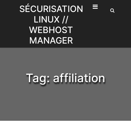
Skip
SÉCURISATION
to
LINUX //
content
WEBHOST
MANAGER
Tag:
affiliation