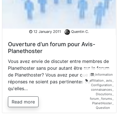
12 January 2011
Quentin C.
Ouverture d’un forum pour Avis-
Planethoster
Vous avez envie de discuter entre membres de
Planethoster sans pour autant être sur le forum
de Planethoster? Vous avez peur que les
Information
affiliation
,
avis
,
réponses ne soient pas pertinentes ou
Configuration
,
qu'elles…
connaisances
,
Discutions
,
forum
,
forums
,
Read more
PlanetHoster
,
Question