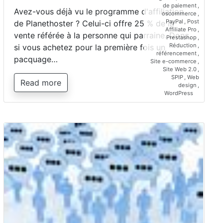
de paiement
,
Avez-vous déjà vu le programme d'affiliation
oscommerce
,
PayPal
,
Post
de Planethoster ? Celui-ci offre 25 % de la
Affiliate Pro
,
vente référée à la personne qui parraine. Donc,
Prestashop
,
Réduction
,
si vous achetez pour la première fois un
référencement
,
pacquage…
Site e-commerce
,
Site Web 2.0
,
SPIP
,
Web
Read more
design
,
WordPress