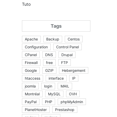
Tuto
Tags
Apache
Backup
Centos
Configuration
Control Panel
CPanel
DNS
Drupal
Firewall
free
FTP
Google
GZIP
Hebergement
htaccess
interface
IP
joomla
login
MAIL
Montréal
MySQL
OVH
PayPal
PHP
phpMyAdmin
PlanetHoster
Prestashop