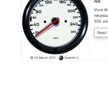
AB
Vous êt
nécessai
500 vis
Read
24 March 2011
Quentin C.