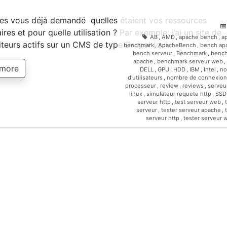
es vous déjà demandé quelles étaient vos ressources
res et pour quelle utilisation ? Par exemple: j’ai un site de
AB
,
AMD
,
apache bench
,
a
iteurs actifs sur un CMS de type Drupal (qui…
benchmark
,
ApacheBench
,
bench ap
bench serveur
,
Benchmark
,
benc
apache
,
benchmark serveur web
,
 more
DELL
,
GPU
,
HDD
,
IBM
,
Intel
,
no
d'utilisateurs
,
nombre de connexion
processeur
,
review
,
reviews
,
serveur
linux
,
simulateur requete http
,
SSD
serveur http
,
test serveur web
,
serveur
,
tester serveur apache
,
serveur http
,
tester serveur 