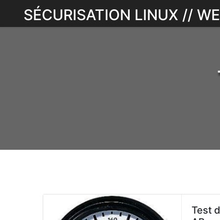
Skip
SÉCURISATION LINUX // 
to
content
Test 