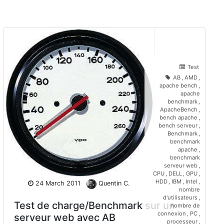
Test
AB
,
AMD
,
apache bench
,
apache
benchmark
,
ApacheBench
,
bench apache
,
bench serveur
,
Benchmark
,
benchmark
apache
,
benchmark
serveur web
,
CPU
,
DELL
,
GPU
,
HDD
,
IBM
,
Intel
,
24 March 2011
Quentin C.
nombre
d'utilisateurs
,
Test de charge/Benchmark sur un
nombre de
connexion
,
PC
,
serveur web avec AB
processeur
,