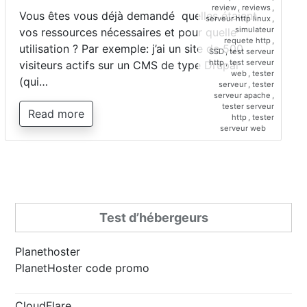
review
,
reviews
,
Vous êtes vous déjà demandé quelles étaient
serveur http linux
,
simulateur
vos ressources nécessaires et pour quelle
requete http
,
utilisation ? Par exemple: j’ai un site de 500
SSD
,
test serveur
http
,
test serveur
visiteurs actifs sur un CMS de type Drupal
web
,
tester
(qui…
serveur
,
tester
serveur apache
,
tester serveur
Read more
http
,
tester
serveur web
Test d’hébergeurs
Planethoster
PlanetHoster code promo
CloudFlare