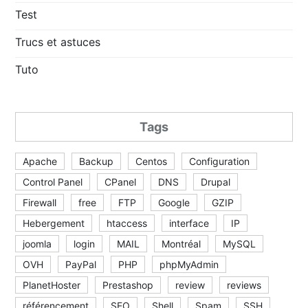
Test
Trucs et astuces
Tuto
Tags
Apache
Backup
Centos
Configuration
Control Panel
CPanel
DNS
Drupal
Firewall
free
FTP
Google
GZIP
Hebergement
htaccess
interface
IP
joomla
login
MAIL
Montréal
MySQL
OVH
PayPal
PHP
phpMyAdmin
PlanetHoster
Prestashop
review
reviews
référencement
SEO
Shell
Spam
SSH