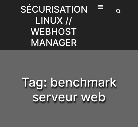
Skip
SÉCURISATION
to
LINUX //
content
WEBHOST
MANAGER
Tag:
benchmark
serveur web