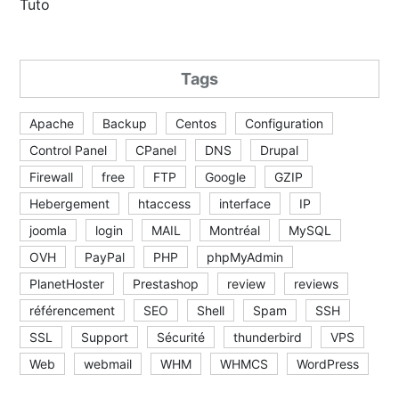
Tuto
Tags
Apache
Backup
Centos
Configuration
Control Panel
CPanel
DNS
Drupal
Firewall
free
FTP
Google
GZIP
Hebergement
htaccess
interface
IP
joomla
login
MAIL
Montréal
MySQL
OVH
PayPal
PHP
phpMyAdmin
PlanetHoster
Prestashop
review
reviews
référencement
SEO
Shell
Spam
SSH
SSL
Support
Sécurité
thunderbird
VPS
Web
webmail
WHM
WHMCS
WordPress