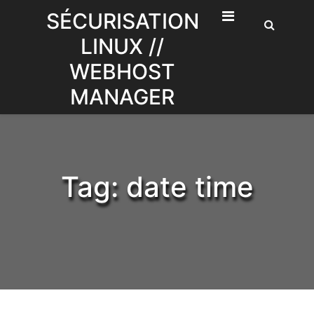
Skip
SÉCURISATION
to
LINUX //
content
WEBHOST
MANAGER
Tag:
date time