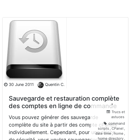
30 June 2011
Quentin C.
Sauvegarde et restauration complète
des comptes en ligne de commande
Trucs et
Vous pouvez générer des sauvegarde
astuces
command
complète du site à partir des compte cPanels
scripts
,
CPanel
,
individuellement. Cependant, pour une raison
date time
,
home
,
home directory
,
de sécurité, vous voulez sauvegarder plusieurs