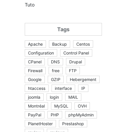
Tuto
Tags
Apache
Backup
Centos
Configuration
Control Panel
CPanel
DNS
Drupal
Firewall
free
FTP
Google
GZIP
Hebergement
htaccess
interface
IP
joomla
login
MAIL
Montréal
MySQL
OVH
PayPal
PHP
phpMyAdmin
PlanetHoster
Prestashop