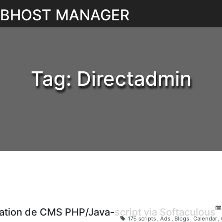
WEBHOST MANAGER
Tag:
Directadmin
lation de CMS PHP/Java-script via Softaculous
176 scripts
,
Ads
,
Blogs
,
Calendar
,