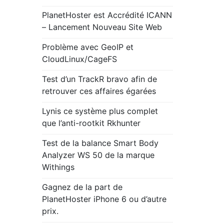
sécurisée
et
PlanetHoster est Accrédité ICANN
propre
– Lancement Nouveau Site Web
du
WHMCS.
Problème avec GeoIP et
CloudLinux/CageFS
Test d’un TrackR bravo afin de
retrouver ces affaires égarées
Lynis ce système plus complet
que l’anti-rootkit Rkhunter
Test de la balance Smart Body
Analyzer WS 50 de la marque
Withings
Gagnez de la part de
PlanetHoster iPhone 6 ou d’autre
prix.