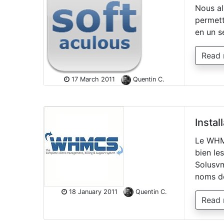
Nous al
permett
en un s
Read
17 March 2011
Quentin C.
Insta
Le WHMC
bien le
Solusvm
noms 
18 January 2011
Quentin C.
Read