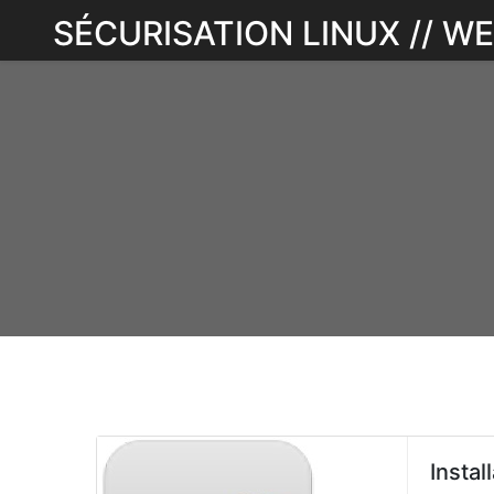
Skip
SÉCURISATION LINUX // 
to
content
Instal