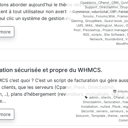
Cpaddons
,
CPanel
,
CRM
,
Cus
lons aborder aujourd'hui le thème des addons Cpanel qui
Support
,
Directadmin
,
Drup
ent à tout utilisateur non averti en gestion de CMS d'instal
Commerce
,
eductional
,
ERP
,
Fanta
forums
,
Forums;Wiki
,
Frame
eul clic un système de gestion de…
Gaming
,
GroupWare
,
Guest book
,
jo
LMS
,
MAIL
,
MailingList
,
Music
,
O
Pool
,
Prestashop
,
Project manage
 more
RSS
,
scripts
,
Site Software
,
Network
,
thunderbird
,
V
WordPr
llation sécurisée et propre du WHMCS.
S c’est quoi ? C’est un script de facturation qui gère auss
s clients, que les serveurs (Cpanel, Plesk, Directadmin,
Inform
, ..), plans d’hébergement (revendeurs, mutualisés, vps...),
admin
,
clients
,
CPanel
,
de…
Directadmin
,
facturation
,
hta
Installation
,
nulled
,
Plesk
,
reg
Sécurité
,
servers
,
serveurs
,
s
 more
Solusvm
,
Template
,
theme
,
vent
Comm