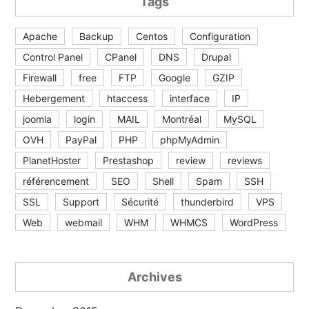
Tags
Apache
Backup
Centos
Configuration
Control Panel
CPanel
DNS
Drupal
Firewall
free
FTP
Google
GZIP
Hebergement
htaccess
interface
IP
joomla
login
MAIL
Montréal
MySQL
OVH
PayPal
PHP
phpMyAdmin
PlanetHoster
Prestashop
review
reviews
référencement
SEO
Shell
Spam
SSH
SSL
Support
Sécurité
thunderbird
VPS
Web
webmail
WHM
WHMCS
WordPress
Archives