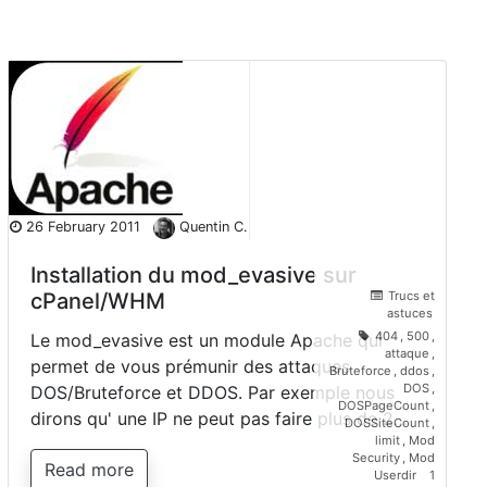
26 February 2011
Quentin C.
Installation du mod_evasive sur
cPanel/WHM
Trucs et
astuces
404
,
500
,
Le mod_evasive est un module Apache qui
attaque
,
permet de vous prémunir des attaques
Bruteforce
,
ddos
,
DOS
,
DOS/Bruteforce et DDOS. Par exemple nous
DOSPageCount
,
dirons qu' une IP ne peut pas faire plus de 2…
DOSSiteCount
,
limit
,
Mod
Security
,
Mod
Read more
Userdir
1