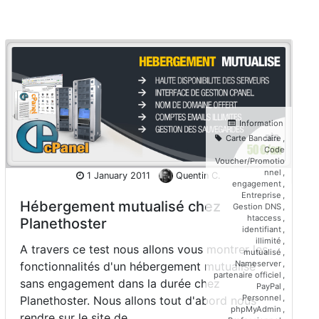
Information
Carte Bancaire
,
Code
Voucher/Promotio
nnel
,
1 January 2011
Quentin C.
engagement
,
Entreprise
,
Hébergement mutualisé chez
Gestion DNS
,
htaccess
,
Planethoster
identifiant
,
illimité
,
A travers ce test nous allons vous montrer les
mutualisé
,
Nameserver
,
fonctionnalités d'un hébergement mutualisé
partenaire officiel
,
sans engagement dans la durée chez
PayPal
,
Personnel
,
Planethoster. Nous allons tout d'abord nous
phpMyAdmin
,
rendre sur le site de…