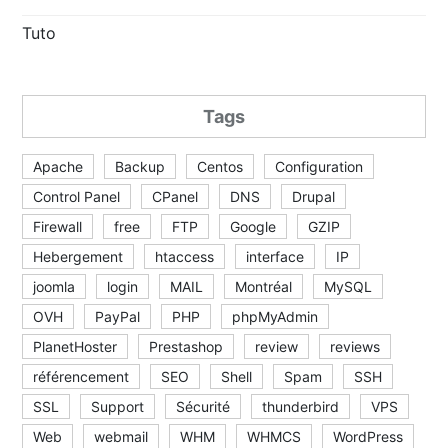
Tuto
Tags
Apache
Backup
Centos
Configuration
Control Panel
CPanel
DNS
Drupal
Firewall
free
FTP
Google
GZIP
Hebergement
htaccess
interface
IP
joomla
login
MAIL
Montréal
MySQL
OVH
PayPal
PHP
phpMyAdmin
PlanetHoster
Prestashop
review
reviews
référencement
SEO
Shell
Spam
SSH
SSL
Support
Sécurité
thunderbird
VPS
Web
webmail
WHM
WHMCS
WordPress