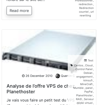
Professionnel
,
redirection
,
Redirection
Read more
courriel
,
url
rewriting
Test
Centos
,
Cloud
,
Control Panel
,
Debian
,
26 December 2010
Quentin C.
engagement
,
kimsufi
,
MineCraft
,
Analyse de l’offre VPS de chez
Mumble
,
panel
,
Planethoster
PayPal
,
PlanetHoster
,
RAID
,
Serveur
Je vais vous faire un petit test du VPS
dédié virtuel
,