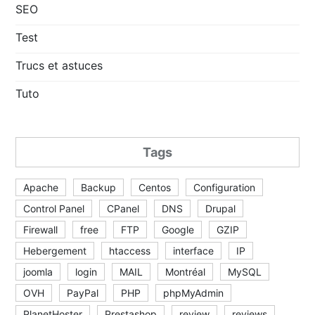
SEO
Test
Trucs et astuces
Tuto
Tags
Apache
Backup
Centos
Configuration
Control Panel
CPanel
DNS
Drupal
Firewall
free
FTP
Google
GZIP
Hebergement
htaccess
interface
IP
joomla
login
MAIL
Montréal
MySQL
OVH
PayPal
PHP
phpMyAdmin
PlanetHoster
Prestashop
review
reviews