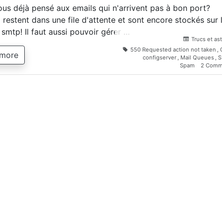
us déjà pensé aux emails qui n'arrivent pas à bon port?
 restent dans une file d'attente et sont encore stockés sur 
 smtp! Il faut aussi pouvoir gérer …
Trucs et as
550 Requested action not taken
,
 more
configserver
,
Mail Queues
,
S
Spam
2 Comm