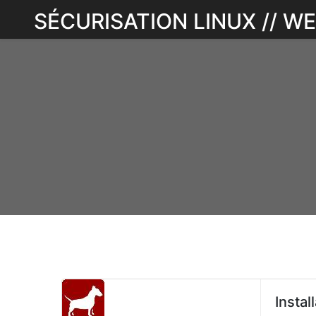
Skip
SÉCURISATION LINUX // 
to
content
Insta