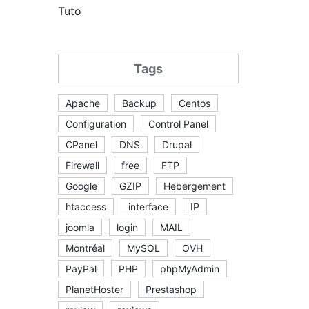
Tuto
Tags
Apache
Backup
Centos
Configuration
Control Panel
CPanel
DNS
Drupal
Firewall
free
FTP
Google
GZIP
Hebergement
htaccess
interface
IP
joomla
login
MAIL
Montréal
MySQL
OVH
PayPal
PHP
phpMyAdmin
PlanetHoster
Prestashop