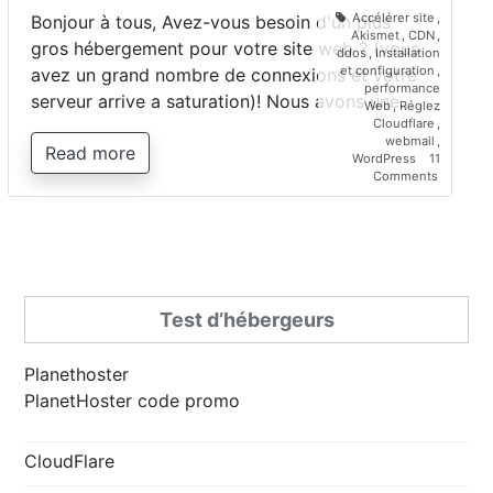
Accélérer site
,
Bonjour à tous, Avez-vous besoin d'un plus
Akismet
,
CDN
,
gros hébergement pour votre site web ? (vous
ddos
,
Installation
et configuration
,
avez un grand nombre de connexions et votre
performance
serveur arrive a saturation)! Nous avons une…
Web
,
Réglez
Cloudflare
,
webmail
,
Read more
WordPress
11
on
Comments
Utilisatio
de
CloudFlar
Le
CDN
gratuit
afin
Test d’hébergeurs
de
“Dé-
surcharge
votre
Planethoster
serveur/
PlanetHoster code promo
CloudFlare