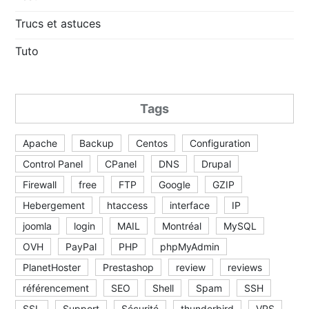
Trucs et astuces
Tuto
Tags
Apache
Backup
Centos
Configuration
Control Panel
CPanel
DNS
Drupal
Firewall
free
FTP
Google
GZIP
Hebergement
htaccess
interface
IP
joomla
login
MAIL
Montréal
MySQL
OVH
PayPal
PHP
phpMyAdmin
PlanetHoster
Prestashop
review
reviews
référencement
SEO
Shell
Spam
SSH
SSL
Support
Sécurité
thunderbird
VPS