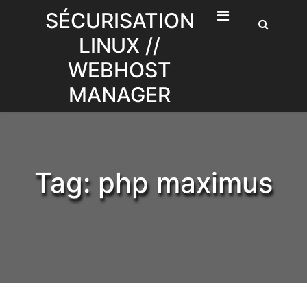
Skip
SÉCURISATION
to
LINUX //
content
WEBHOST
MANAGER
Tag:
php maximus