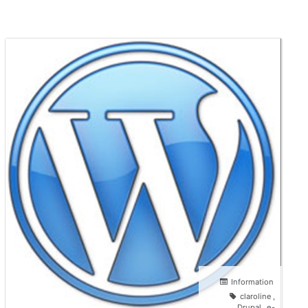
Information
claroline
,
Drupal
,
e-