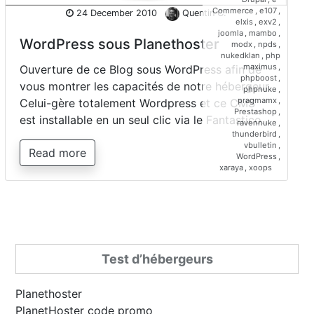
Commerce
,
e107
,
24 December 2010
Quentin C.
elxis
,
exv2
,
joomla
,
mambo
,
WordPress sous Planethoster
modx
,
npds
,
nukedklan
,
php
maximus
,
Ouverture de ce Blog sous WordPress afin de
phpboost
,
vous montrer les capacités de notre hébergeur.
phpnuke
,
pragmamx
,
Celui-gère totalement Wordpress et ce CMS
Prestashop
,
est installable en un seul clic via le Fantastico…
ravennuke
,
thunderbird
,
vbulletin
,
Read more
WordPress
,
xaraya
,
xoops
Test d’hébergeurs
Planethoster
PlanetHoster code promo