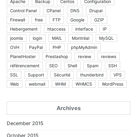
Apache
Backup
Centos
Configuration
Control Panel
CPanel
DNS
Drupal
Firewall
free
FTP
Google
GZIP
Hebergement
htaccess
interface
IP
joomla
login
MAIL
Montréal
MySQL
OVH
PayPal
PHP
phpMyAdmin
PlanetHoster
Prestashop
review
reviews
référencement
SEO
Shell
Spam
SSH
SSL
Support
Sécurité
thunderbird
VPS
Web
webmail
WHM
WHMCS
WordPress
Archives
December 2015
October 2015