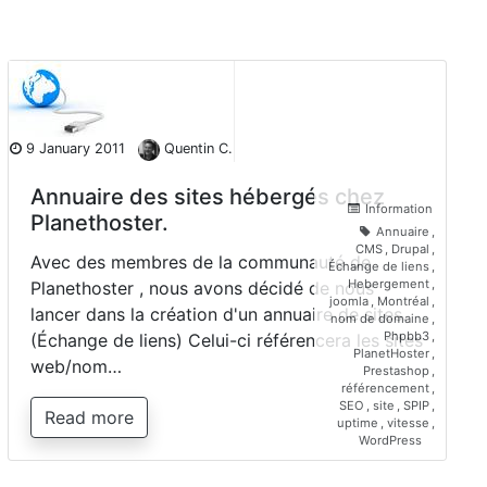
9 January 2011
Quentin C.
Annuaire des sites hébergés chez
Information
Planethoster.
Annuaire
,
CMS
,
Drupal
,
Avec des membres de la communauté de
Échange de liens
,
Hebergement
,
Planethoster , nous avons décidé de nous
joomla
,
Montréal
,
lancer dans la création d'un annuaire de sites.
nom de domaine
,
Phpbb3
,
(Échange de liens) Celui-ci référencera les sites
PlanetHoster
,
web/nom…
Prestashop
,
référencement
,
SEO
,
site
,
SPIP
,
Read more
uptime
,
vitesse
,
WordPress