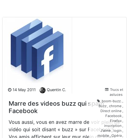
Trucs et
14 May 2011
Quentin C.
astuces
boom-buzz.
,
Marre des videos buzz qui spam
Buzz
,
chrome
,
Facebook
Direct online
,
Facebook
,
Firefox
,
Vous aussi, vous en avez marre de voir plein de
inscription
,
vidéo qui soit disant « buzz » sur Facebook?
J'aime
,
login
,
mobile
,
Opéra
,
Vos amis affichent sur leur mur plein de vidéo