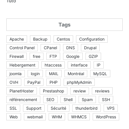
Tuto
Tags
Apache
Backup
Centos
Configuration
Control Panel
CPanel
DNS
Drupal
Firewall
free
FTP
Google
GZIP
Hebergement
htaccess
interface
IP
joomla
login
MAIL
Montréal
MySQL
OVH
PayPal
PHP
phpMyAdmin
PlanetHoster
Prestashop
review
reviews
référencement
SEO
Shell
Spam
SSH
SSL
Support
Sécurité
thunderbird
VPS
Web
webmail
WHM
WHMCS
WordPress