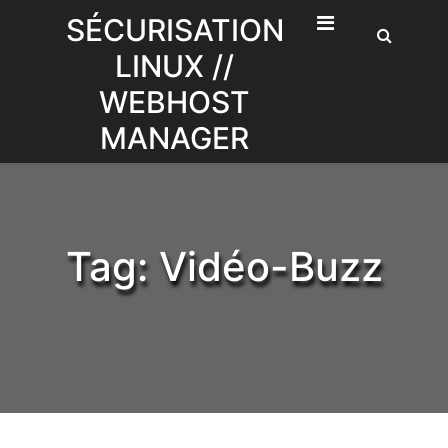
Skip
SÉCURISATION
to
LINUX //
content
WEBHOST
MANAGER
Tag:
Vidéo-Buzz