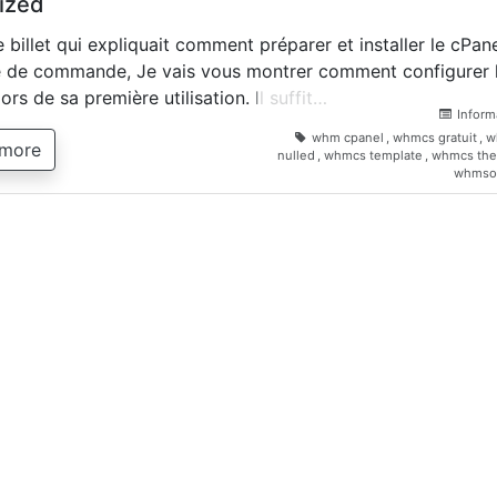
ized
e billet qui expliquait comment préparer et installer le cPan
e de commande, Je vais vous montrer comment configurer 
ors de sa première utilisation. Il suffit…
Inform
whm cpanel
,
whmcs gratuit
,
w
 more
nulled
,
whmcs template
,
whmcs th
whmso