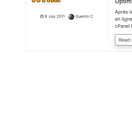
Optim
Après l
8 July 2011
Quentin C.
en lign
cPanel l
Read