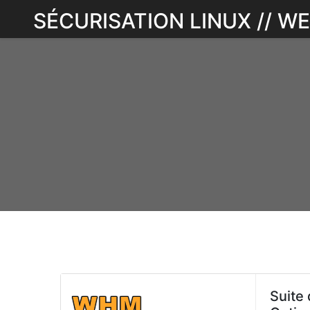
Skip
SÉCURISATION LINUX // 
to
content
Suite