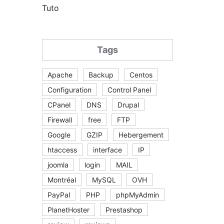
Tuto
Tags
Apache
Backup
Centos
Configuration
Control Panel
CPanel
DNS
Drupal
Firewall
free
FTP
Google
GZIP
Hebergement
htaccess
interface
IP
joomla
login
MAIL
Montréal
MySQL
OVH
PayPal
PHP
phpMyAdmin
PlanetHoster
Prestashop