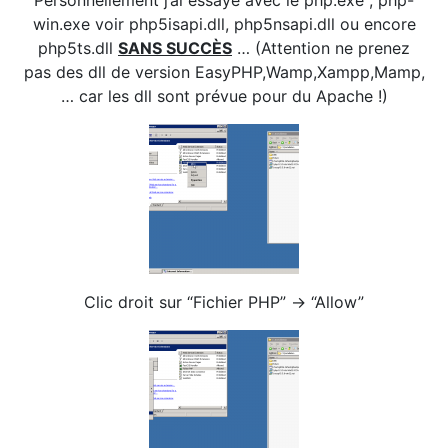
Personnellement j’ai essayé avec le php.exe , php-
win.exe voir php5isapi.dll, php5nsapi.dll ou encore
php5ts.dll
SANS SUCCÈS
… (Attention ne prenez
pas des dll de version EasyPHP,Wamp,Xampp,Mamp,
… car les dll sont prévue pour du Apache !)
Clic droit sur “Fichier PHP” -> “Allow”