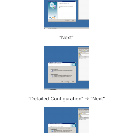
“Next”
“Detailed Configuration” -> “Next”