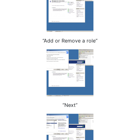
“Add or Remove a role”
“Next”