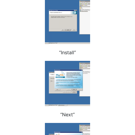
“Install”
“Next”