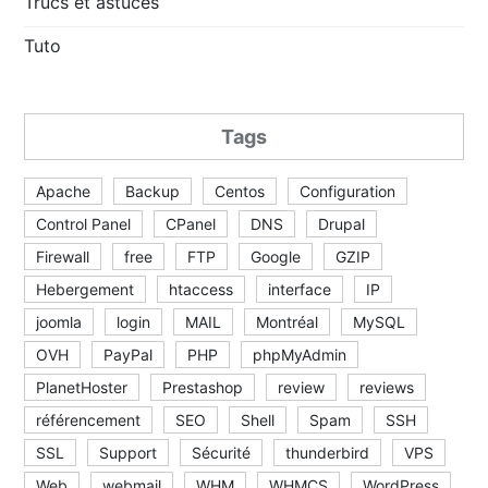
Trucs et astuces
Tuto
Tags
Apache
Backup
Centos
Configuration
Control Panel
CPanel
DNS
Drupal
Firewall
free
FTP
Google
GZIP
Hebergement
htaccess
interface
IP
joomla
login
MAIL
Montréal
MySQL
OVH
PayPal
PHP
phpMyAdmin
PlanetHoster
Prestashop
review
reviews
référencement
SEO
Shell
Spam
SSH
SSL
Support
Sécurité
thunderbird
VPS
Web
webmail
WHM
WHMCS
WordPress