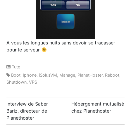
A vous les longues nuits sans devoir se tracasser
pour le serveur
Tuto
Boot
,
Iphone
,
iSolusVM
,
Manage
,
PlanetHoster
,
Reboot
,
Shutdown
,
VPS
Post
Interview de Saber
Hébergement mutualisé
navigation
Bariz, directeur de
chez Planethoster
Planethoster