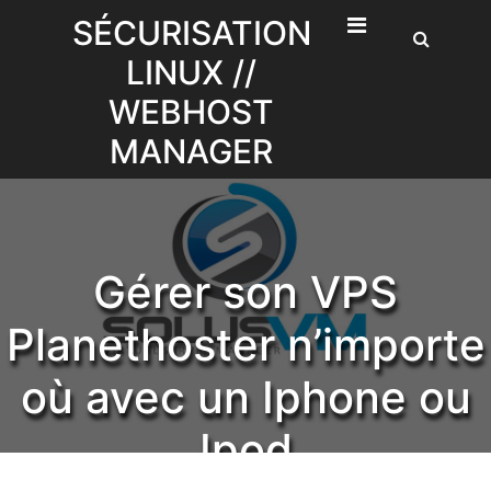
Skip
SÉCURISATION
to
LINUX //
content
WEBHOST
MANAGER
Gérer son VPS
Planethoster n’importe
où avec un Iphone ou
Ipod