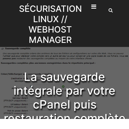
Skip
SÉCURISATION
to
LINUX //
content
WEBHOST
MANAGER
La sauvegarde
intégrale par votre
cPanel puis
restauration complète