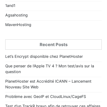
1and1
Agsahosting
MavenHosting
Recent Posts
Let’s Encrypt disponible chez PlanetHoster
Que penser de l’Apple TV 4 ? Mon test/avis sur la
question
PlanetHoster est Accrédité ICANN – Lancement
Nouveau Site Web
Problème avec GeoIP et CloudLinux/CageFS
Test d’un TrackR bravo afin de retrouver ces affaires