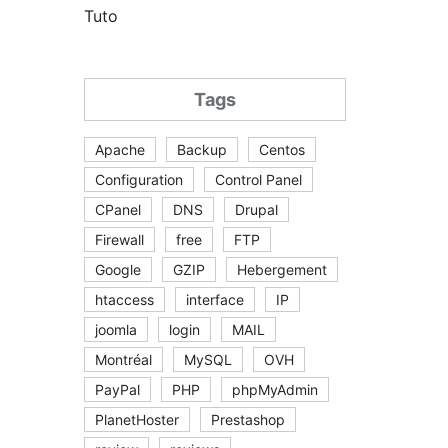
Tuto
Tags
Apache
Backup
Centos
Configuration
Control Panel
CPanel
DNS
Drupal
Firewall
free
FTP
Google
GZIP
Hebergement
htaccess
interface
IP
joomla
login
MAIL
Montréal
MySQL
OVH
PayPal
PHP
phpMyAdmin
PlanetHoster
Prestashop