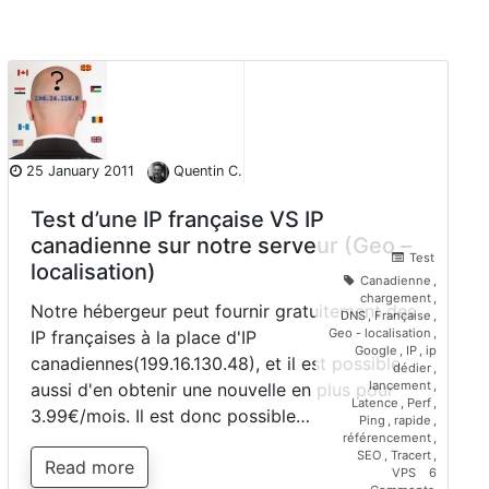
25 January 2011
Quentin C.
Test d’une IP française VS IP
canadienne sur notre serveur (Geo –
Test
localisation)
Canadienne
,
chargement
,
Notre hébergeur peut fournir gratuitement des
DNS
,
Française
,
Geo - localisation
,
IP françaises à la place d'IP
Google
,
IP
,
ip
canadiennes(199.16.130.48), et il est possible
dédier
,
lancement
,
aussi d'en obtenir une nouvelle en plus pour
Latence
,
Perf
,
3.99€/mois. Il est donc possible…
Ping
,
rapide
,
référencement
,
SEO
,
Tracert
,
Read more
VPS
6
on