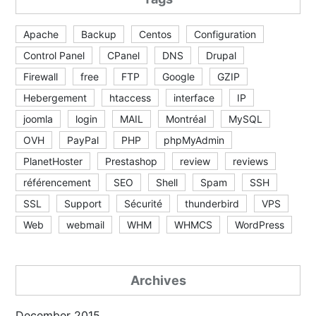
Apache
Backup
Centos
Configuration
Control Panel
CPanel
DNS
Drupal
Firewall
free
FTP
Google
GZIP
Hebergement
htaccess
interface
IP
joomla
login
MAIL
Montréal
MySQL
OVH
PayPal
PHP
phpMyAdmin
PlanetHoster
Prestashop
review
reviews
référencement
SEO
Shell
Spam
SSH
SSL
Support
Sécurité
thunderbird
VPS
Web
webmail
WHM
WHMCS
WordPress
Archives
December 2015