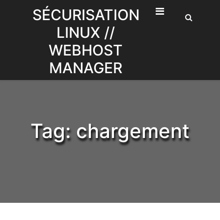
Skip
SÉCURISATION
to
LINUX //
content
WEBHOST
MANAGER
Tag:
chargement