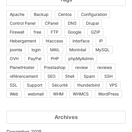
Apache
Backup
Centos
Configuration
Control Panel
CPanel
DNS
Drupal
Firewall
free
FTP
Google
GZIP
Hebergement
htaccess
interface
IP
joomla
login
MAIL
Montréal
MySQL
OVH
PayPal
PHP
phpMyAdmin
PlanetHoster
Prestashop
review
reviews
référencement
SEO
Shell
Spam
SSH
SSL
Support
Sécurité
thunderbird
VPS
Web
webmail
WHM
WHMCS
WordPress
Archives
December 2015