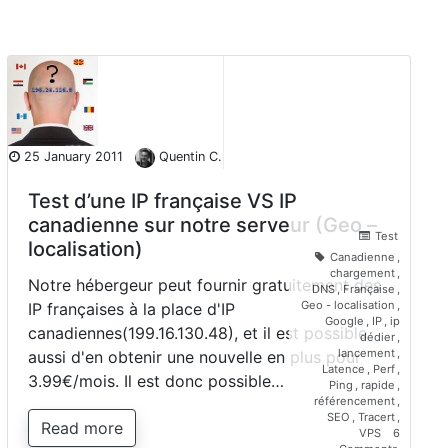
25 January 2011
Quentin C.
Test d’une IP française VS IP
canadienne sur notre serveur (Geo –
Test
localisation)
Canadienne
,
chargement
,
Notre hébergeur peut fournir gratuitement des
DNS
,
Française
,
Geo - localisation
,
IP françaises à la place d'IP
Google
,
IP
,
ip
canadiennes(199.16.130.48), et il est possible
dédier
,
lancement
,
aussi d'en obtenir une nouvelle en plus pour
Latence
,
Perf
,
3.99€/mois. Il est donc possible…
Ping
,
rapide
,
référencement
,
SEO
,
Tracert
,
Read more
VPS
6
on