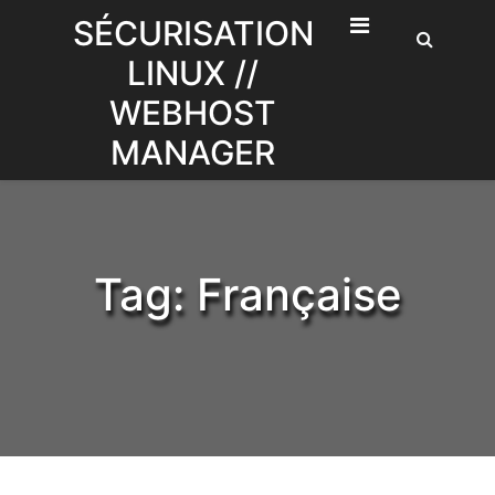
Skip
SÉCURISATION
to
LINUX //
content
WEBHOST
MANAGER
Tag:
Française