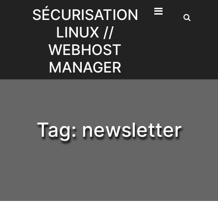
Skip
SÉCURISATION
to
LINUX //
content
WEBHOST
MANAGER
Tag:
newsletter