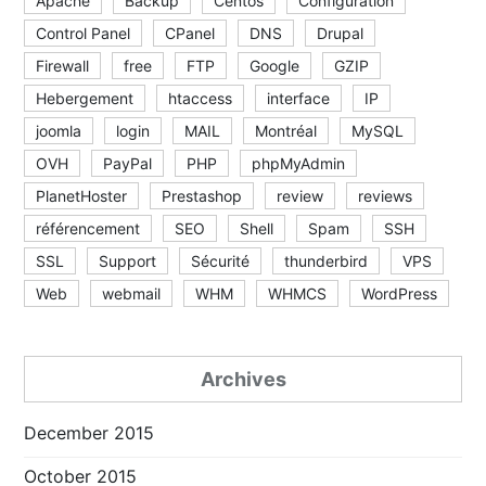
Apache
Backup
Centos
Configuration
Control Panel
CPanel
DNS
Drupal
Firewall
free
FTP
Google
GZIP
Hebergement
htaccess
interface
IP
joomla
login
MAIL
Montréal
MySQL
OVH
PayPal
PHP
phpMyAdmin
PlanetHoster
Prestashop
review
reviews
référencement
SEO
Shell
Spam
SSH
SSL
Support
Sécurité
thunderbird
VPS
Web
webmail
WHM
WHMCS
WordPress
Archives
December 2015
October 2015