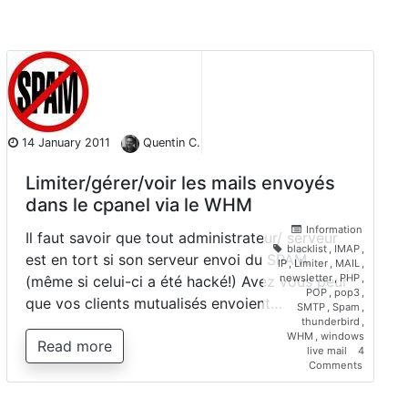
14 January 2011
Quentin C.
Limiter/gérer/voir les mails envoyés
dans le cpanel via le WHM
Information
Il faut savoir que tout administrateur/ serveur
blacklist
,
IMAP
,
est en tort si son serveur envoi du SPAM.
IP
,
Limiter
,
MAIL
,
newsletter
,
PHP
,
(même si celui-ci a été hacké!) Avez vous peur
POP
,
pop3
,
que vos clients mutualisés envoient…
SMTP
,
Spam
,
thunderbird
,
WHM
,
windows
Read more
live mail
4
on
Comments
Limiter/g
les
mails