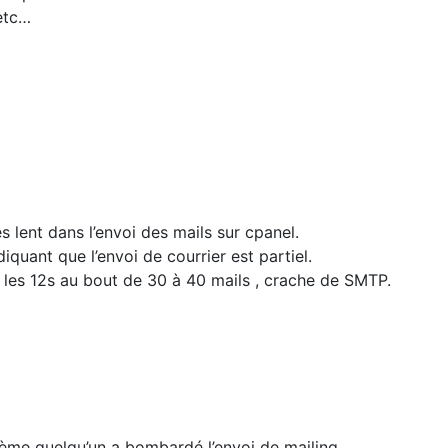
etc…
s lent dans l’envoi des mails sur cpanel.
iquant que l’envoi de courrier est partiel.
s les 12s au bout de 30 à 40 mails , crache de SMTP.
ème quelqu’un a bombardé l’envoi de mailing.