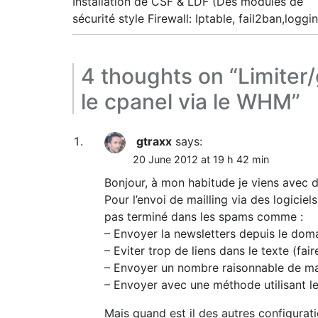
Installation de CSF & LDF (Des modules de
navigation
sécurité style Firewall: Iptable, fail2ban,loggi
4 thoughts on “
Limiter
le cpanel via le WHM
”
gtraxx
says:
20 June 2012 at 19 h 42 min
Bonjour, à mon habitude je viens avec 
Pour l’envoi de mailling via des logicie
pas terminé dans les spams comme :
– Envoyer la newsletters depuis le dom
– Eviter trop de liens dans le texte (fa
– Envoyer un nombre raisonnable de mai
– Envoyer avec une méthode utilisant le
Mais quand est il des autres configurati