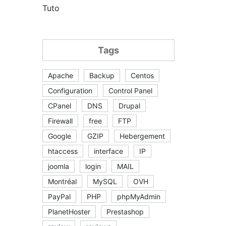
Tuto
Tags
Apache
Backup
Centos
Configuration
Control Panel
CPanel
DNS
Drupal
Firewall
free
FTP
Google
GZIP
Hebergement
htaccess
interface
IP
joomla
login
MAIL
Montréal
MySQL
OVH
PayPal
PHP
phpMyAdmin
PlanetHoster
Prestashop