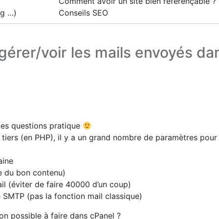
Comment avoir un site bien référençable ?
ng …)
Conseils SEO
/gérer/voir les mails envoyés da
des questions pratique
ls tiers (en PHP), il y a un grand nombre de paramètres pour
aine
ire du bon contenu)
l (éviter de faire 40000 d’un coup)
 SMTP (pas la fonction mail classique)
on possible à faire dans cPanel ?