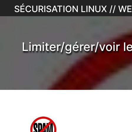
Skip
SÉCURISATION LINUX // 
to
content
Limiter/gérer/voir 