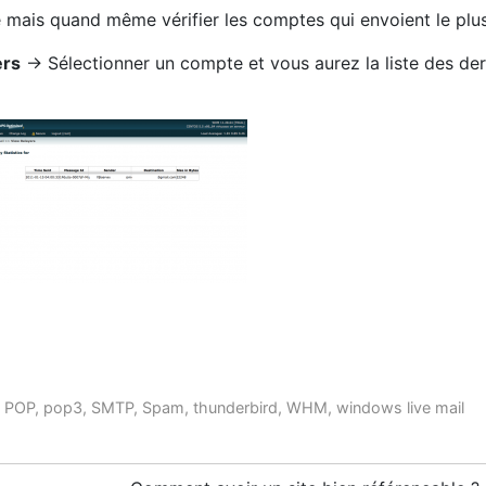
sé mais quand même vérifier les comptes qui envoient le plus
ers
-> Sélectionner un compte et vous aurez la liste des de
,
POP
,
pop3
,
SMTP
,
Spam
,
thunderbird
,
WHM
,
windows live mail