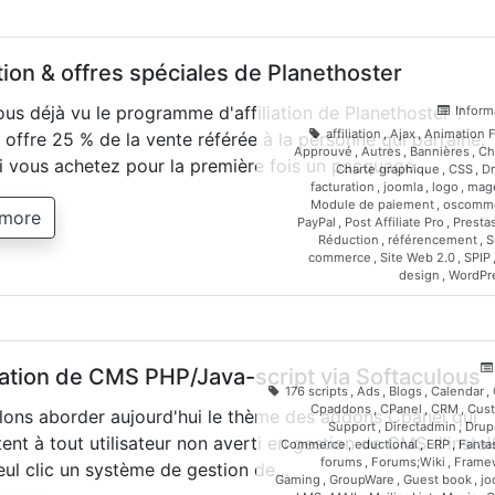
ation & offres spéciales de Planethoster
us déjà vu le programme d'affiliation de Planethoster ?
Inform
affiliation
,
Ajax
,
Animation F
i offre 25 % de la vente référée à la personne qui parraine.
Approuvé
,
Autres
,
Bannières
,
Ch
i vous achetez pour la première fois un pacquage…
Charte graphique
,
CSS
,
Dr
facturation
,
joomla
,
logo
,
mag
Module de paiement
,
oscomm
 more
PayPal
,
Post Affiliate Pro
,
Presta
Réduction
,
référencement
,
S
commerce
,
Site Web 2.0
,
SPIP
design
,
WordPr
lation de CMS PHP/Java-script via Softaculous
176 scripts
,
Ads
,
Blogs
,
Calendar
,
Cpaddons
,
CPanel
,
CRM
,
Cus
lons aborder aujourd'hui le thème des addons Cpanel qui
Support
,
Directadmin
,
Drup
ent à tout utilisateur non averti en gestion de CMS d'instal
Commerce
,
eductional
,
ERP
,
Fanta
forums
,
Forums;Wiki
,
Frame
eul clic un système de gestion de…
Gaming
,
GroupWare
,
Guest book
,
jo