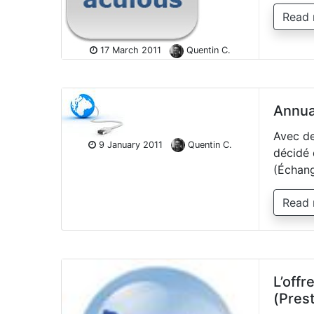
Read
17 March 2011
Quentin C.
Annua
Avec de
9 January 2011
Quentin C.
décidé 
(Échang
Read
L’off
(Pres