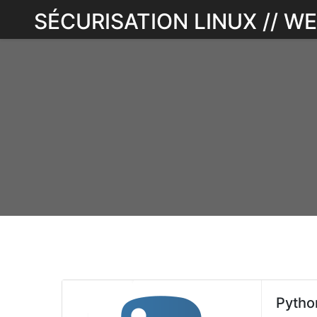
Skip
SÉCURISATION LINUX // 
to
content
Pytho