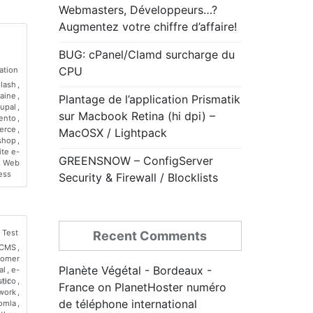
des
Webmasters, Développeurs…?
différents
Augmentez votre chiffre d’affaire!
domaines
dans
cPanel
BUG: cPanel/Clamd surcharge du
CPU
ation
lash
,
aine
,
Plantage de l’application Prismatik
upal
,
sur Macbook Retina (hi dpi) –
ento
,
erce
,
MacOSX / Lightpack
shop
,
ite e-
GREENSNOW – ConfigServer
,
Web
ess
Security & Firewall / Blocklists
Test
Recent Comments
CMS
,
tomer
Planète Végétal - Bordeaux -
al
,
e-
ler
stico
,
France
on
PlanetHoster numéro
work
,
de téléphone international
omla
,