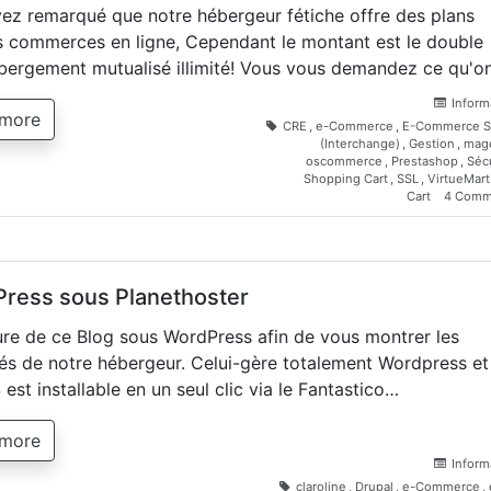
ez remarqué que notre hébergeur fétiche offre des plans
s commerces en ligne, Cependant le montant est le double
bergement mutualisé illimité! Vous vous demandez ce qu'o
Inform
 more
CRE
,
e-Commerce
,
E-Commerce S
(Interchange)
,
Gestion
,
mag
oscommerce
,
Prestashop
,
Sécu
Shopping Cart
,
SSL
,
VirtueMart
Cart
4 Comm
ress sous Planethoster
re de ce Blog sous WordPress afin de vous montrer les
és de notre hébergeur. Celui-gère totalement Wordpress et
est installable en un seul clic via le Fantastico…
 more
Inform
claroline
,
Drupal
,
e-Commerce
,