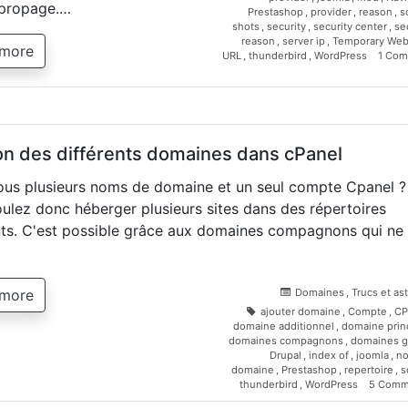
 propage.…
Prestashop
,
provider
,
reason
,
s
shots
,
security
,
security center
,
se
reason
,
server ip
,
Temporary We
 more
URL
,
thunderbird
,
WordPress
1 Co
on des différents domaines dans cPanel
us plusieurs noms de domaine et un seul compte Cpanel ?
ulez donc héberger plusieurs sites dans des répertoires
nts. C'est possible grâce aux domaines compagnons qui ne
 more
Domaines
,
Trucs et as
ajouter domaine
,
Compte
,
CP
domaine additionnel
,
domaine princ
domaines compagnons
,
domaines g
Drupal
,
index of
,
joomla
,
n
domaine
,
Prestashop
,
repertoire
,
s
thunderbird
,
WordPress
5 Comm