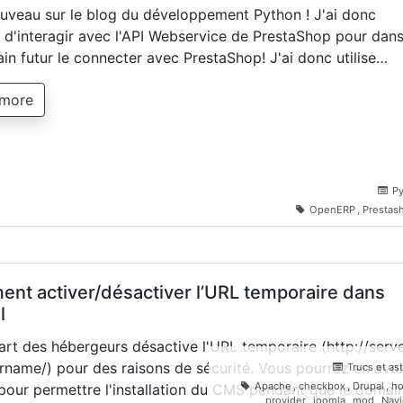
uveau sur le blog du développement Python ! J'ai donc
 d'interagir avec l'API Webservice de PrestaShop pour dan
ain futur le connecter avec PrestaShop! J'ai donc utilise…
 more
P
OpenERP
,
Prestas
nt activer/désactiver l’URL temporaire dans
l
art des hébergeurs désactive l'URL temporaire (http://serve
rname/) pour des raisons de sécurité. Vous pourrez en avoi
Trucs et as
Apache
,
checkbox
,
Drupal
,
ho
pour permettre l'installation du CMS pendant que le domai
provider
,
joomla
,
mod
,
Navi