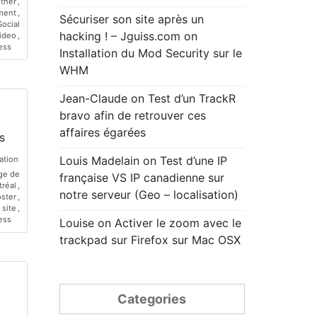
ther
,
ment
,
Sécuriser son site après un
Social
hacking ! – Jguiss.com
on
ideo
,
ess
Installation du Mod Security sur le
WHM
Jean-Claude
on
Test d’un TrackR
bravo afin de retrouver ces
affaires égarées
s
Louis Madelain
on
Test d’une IP
ation
ge de
française VS IP canadienne sur
réal
,
notre serveur (Geo – localisation)
ster
,
,
site
,
ess
Louise
on
Activer le zoom avec le
trackpad sur Firefox sur Mac OSX
Categories