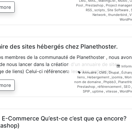
LMS
,
MAIL
,
MailingList
,
Music
,
O
Pool
,
Prestashop
,
Project manage
 more
RSS
,
scripts
,
Site Software
,
Network
,
thunderbird
,
V
WordPr
ire des sites hébergés chez Planethoster.
s membres de la communauté de Planethoster , nous avon
de nous lancer dans la création d'un annuaire de sites.
Inform
e de liens) Celui-ci référencera les sites web/nom…
Annuaire
,
CMS
,
Drupal
,
Échan
liens
,
Hebergement
,
joomla
,
Mont
nom de domaine
,
Phpbb3
,
PlanetHo
 more
Prestashop
,
référencement
,
SEO
SPIP
,
uptime
,
vitesse
,
WordPr
re E-Commerce Qu’est-ce c’est que ça encore?
tashop)