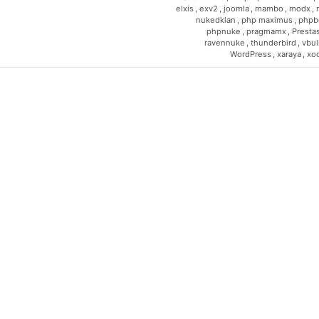
elxis
,
exv2
,
joomla
,
mambo
,
modx
,
nukedklan
,
php maximus
,
phpb
phpnuke
,
pragmamx
,
Presta
ravennuke
,
thunderbird
,
vbul
WordPress
,
xaraya
,
xo