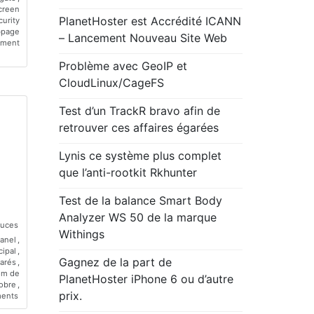
creen
PlanetHoster est Accrédité ICANN
curity
bpage
– Lancement Nouveau Site Web
mment
on
Problème avec GeoIP et
Comment
activer/désactiver
CloudLinux/CageFS
l’URL
temporaire
Test d’un TrackR bravo afin de
dans
cPanel
retrouver ces affaires égarées
Lynis ce système plus complet
que l’anti-rootkit Rkhunter
Test de la balance Smart Body
Analyzer WS 50 de la marque
tuces
Withings
anel
,
ipal
,
Gagnez de la part de
arés
,
om de
PlanetHoster iPhone 6 ou d’autre
obre
,
prix.
on
ents
Gestion