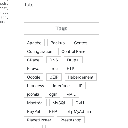
npds
,
Tuto
oost
,
shop
,
letin
,
ops
Tags
Apache
Backup
Centos
Configuration
Control Panel
CPanel
DNS
Drupal
Firewall
free
FTP
Google
GZIP
Hebergement
htaccess
interface
IP
joomla
login
MAIL
Montréal
MySQL
OVH
PayPal
PHP
phpMyAdmin
PlanetHoster
Prestashop