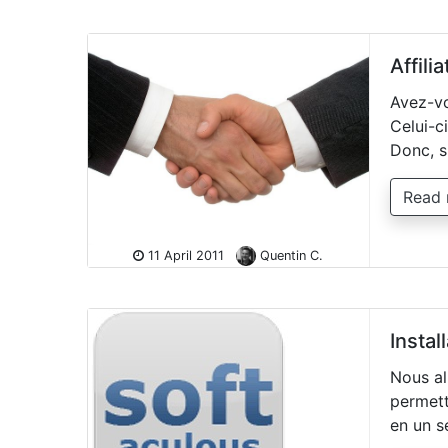
Affili
Avez-vo
Celui-c
Donc, s
Read
11 April 2011
Quentin C.
Instal
Nous al
permett
en un s