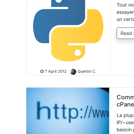
Tout no
essayer
un cert
Read
7 April 2012
Quentin C.
Comme
cPane
La plup
IP/~use
besoin 