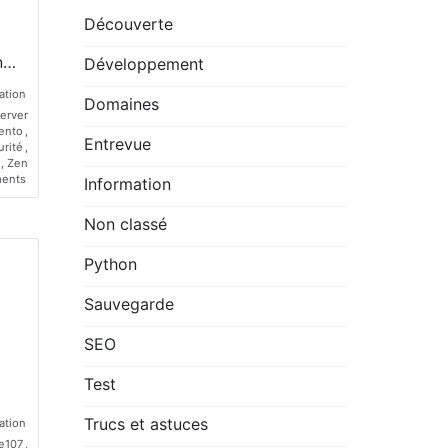
Découverte
n…
Développement
ation
Domaines
erver
ento
,
Entrevue
rité
,
,
Zen
on
ents
Information
L’offre
E-
Non classé
Commerce
Qu’est-
ce
Python
c’est
que
Sauvegarde
ça
encore?
(Prestashop)
SEO
Test
Trucs et astuces
ation
e107
,