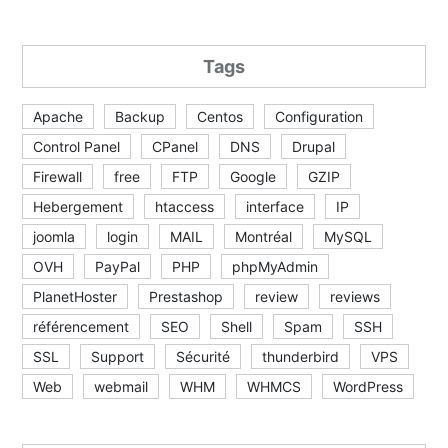
Tags
Apache
Backup
Centos
Configuration
Control Panel
CPanel
DNS
Drupal
Firewall
free
FTP
Google
GZIP
Hebergement
htaccess
interface
IP
joomla
login
MAIL
Montréal
MySQL
OVH
PayPal
PHP
phpMyAdmin
PlanetHoster
Prestashop
review
reviews
référencement
SEO
Shell
Spam
SSH
SSL
Support
Sécurité
thunderbird
VPS
Web
webmail
WHM
WHMCS
WordPress