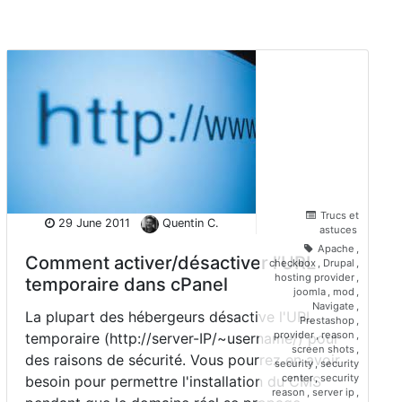
Trucs et
29 June 2011
Quentin C.
astuces
Apache
,
Comment activer/désactiver l’URL
checkbox
,
Drupal
,
hosting provider
,
temporaire dans cPanel
joomla
,
mod
,
Navigate
,
La plupart des hébergeurs désactive l'URL
Prestashop
,
provider
,
reason
,
temporaire (http://server-IP/~username/) pour
screen shots
,
des raisons de sécurité. Vous pourrez en avoir
security
,
security
center
,
security
besoin pour permettre l'installation du CMS
reason
,
server ip
,