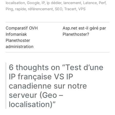
localisation
,
Google
,
IP
,
ip dédier
,
lancement
,
Latence
,
Perf
,
Ping
,
rapide
,
référencement
,
SEO
,
Tracert
,
VPS
Post
Comparatif OVH
Asp.net est-il géré par
navigation
Infomaniak
Planethoster?
Planethoster
administration
6 thoughts on “
Test d’une
IP française VS IP
canadienne sur notre
serveur (Geo –
localisation)
”