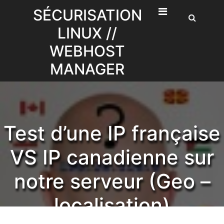
Skip
SÉCURISATION
to
LINUX //
content
WEBHOST
MANAGER
Test d’une IP française
VS IP canadienne sur
notre serveur (Geo –
localisation)