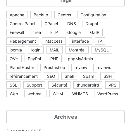
Tags
Apache
Backup
Centos
Configuration
Control Panel
CPanel
DNS
Drupal
Firewall
free
FTP
Google
GZIP
Hebergement
htaccess
interface
IP
joomla
login
MAIL
Montréal
MySQL
OVH
PayPal
PHP
phpMyAdmin
PlanetHoster
Prestashop
review
reviews
référencement
SEO
Shell
Spam
SSH
SSL
Support
Sécurité
thunderbird
VPS
Web
webmail
WHM
WHMCS
WordPress
Archives