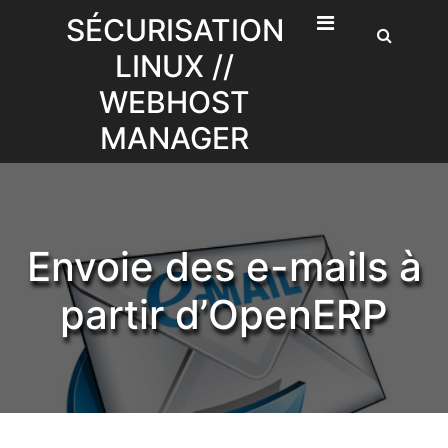
Skip
SÉCURISATION
to
LINUX //
content
WEBHOST
MANAGER
Envoie des e-mails à
partir d’OpenERP