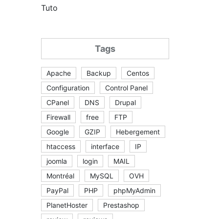
Tuto
Tags
Apache
Backup
Centos
Configuration
Control Panel
CPanel
DNS
Drupal
Firewall
free
FTP
Google
GZIP
Hebergement
htaccess
interface
IP
joomla
login
MAIL
Montréal
MySQL
OVH
PayPal
PHP
phpMyAdmin
PlanetHoster
Prestashop