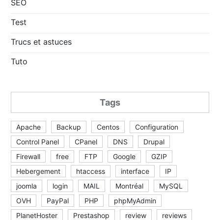
SEO
Test
Trucs et astuces
Tuto
Tags
Apache
Backup
Centos
Configuration
Control Panel
CPanel
DNS
Drupal
Firewall
free
FTP
Google
GZIP
Hebergement
htaccess
interface
IP
joomla
login
MAIL
Montréal
MySQL
OVH
PayPal
PHP
phpMyAdmin
PlanetHoster
Prestashop
review
reviews