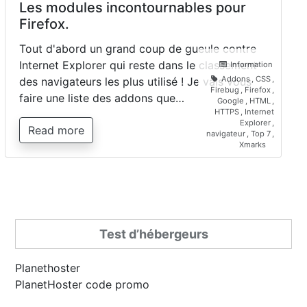
Les modules incontournables pour
Firefox.
Tout d'abord un grand coup de gueule contre
Internet Explorer qui reste dans le classement
Information
Addons
,
CSS
,
des navigateurs les plus utilisé ! Je vais vous
Firebug
,
Firefox
,
faire une liste des addons que…
Google
,
HTML
,
HTTPS
,
Internet
Explorer
,
Read more
navigateur
,
Top 7
,
Xmarks
Test d’hébergeurs
Planethoster
PlanetHoster code promo