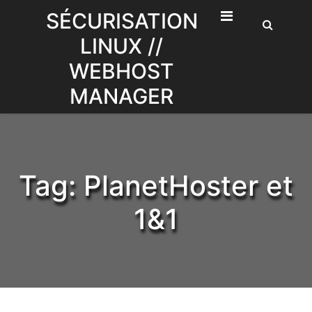
Skip
SÉCURISATION
to
LINUX //
content
WEBHOST
MANAGER
Tag:
PlanetHoster et
1&1