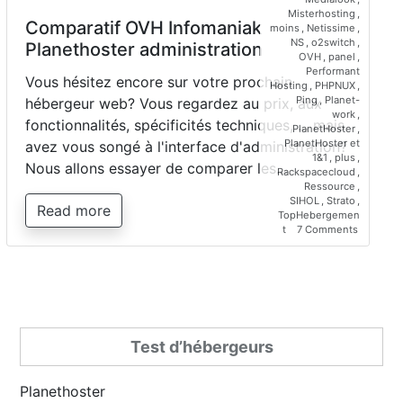
Misterhosting
,
Comparatif OVH Infomaniak
moins
,
Netissime
,
NS
,
o2switch
,
Planethoster administration
OVH
,
panel
,
Performant
Vous hésitez encore sur votre prochain
Hosting
,
PHPNUX
,
Ping
,
Planet-
hébergeur web? Vous regardez au prix, aux
work
,
fonctionnalités, spécificités techniques, ... mais
PlanetHoster
,
PlanetHoster et
avez vous songé à l'interface d'administration?
1&1
,
plus
,
Nous allons essayer de comparer les…
Rackspacecloud
,
Ressource
,
SIHOL
,
Strato
,
Read more
TopHebergemen
on
t
7 Comments
Comparat
OVH
Infomani
Planetho
administr
Test d’hébergeurs
Planethoster