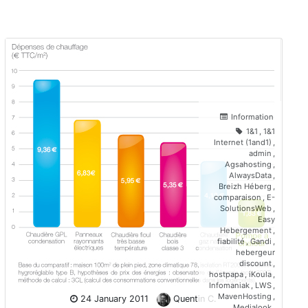
Information
1&1
,
1&1
Internet (1and1)
,
admin
,
Agsahosting
,
AlwaysData
,
Breizh Héberg
,
comparaison
,
E-
SolutionsWeb
,
Easy
Hebergement
,
fiabilité
,
Gandi
,
hebergeur
discount
,
hostpapa
,
iKoula
,
Infomaniak
,
LWS
,
MavenHosting
,
24 January 2011
Quentin C.
Medialook
,