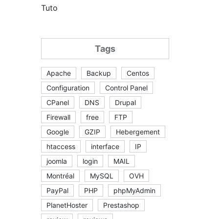
Tuto
Tags
Apache
Backup
Centos
Configuration
Control Panel
CPanel
DNS
Drupal
Firewall
free
FTP
Google
GZIP
Hebergement
htaccess
interface
IP
joomla
login
MAIL
Montréal
MySQL
OVH
PayPal
PHP
phpMyAdmin
PlanetHoster
Prestashop