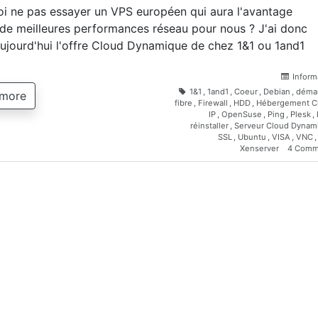
i ne pas essayer un VPS européen qui aura l'avantage
 de meilleures performances réseau pour nous ? J'ai donc
aujourd'hui l'offre Cloud Dynamique de chez 1&1 ou 1and1
Inform
1&1
,
1and1
,
Coeur
,
Debian
,
déma
 more
fibre
,
Firewall
,
HDD
,
Hébergement C
IP
,
OpenSuse
,
Ping
,
Plesk
,
réinstaller
,
Serveur Cloud Dynam
SSL
,
Ubuntu
,
VISA
,
VNC
Xenserver
4 Comm