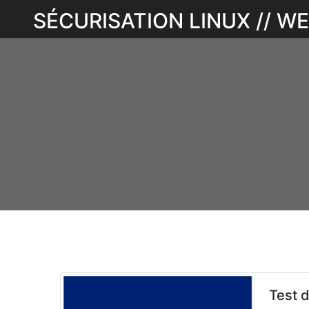
Skip
SÉCURISATION LINUX // 
to
content
Test 