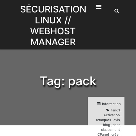
Skip
SÉCURISATION
to
LINUX //
content
WEBHOST
MANAGER
Tag:
pack
Information
1and1
,
Activation
,
arnaques
,
avis
,
blog
,
cher
,
classement
,
CPanel
,
créer
,