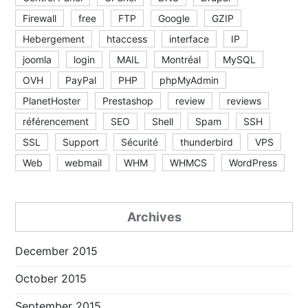
Firewall
free
FTP
Google
GZIP
Hebergement
htaccess
interface
IP
joomla
login
MAIL
Montréal
MySQL
OVH
PayPal
PHP
phpMyAdmin
PlanetHoster
Prestashop
review
reviews
référencement
SEO
Shell
Spam
SSH
SSL
Support
Sécurité
thunderbird
VPS
Web
webmail
WHM
WHMCS
WordPress
Archives
December 2015
October 2015
September 2015