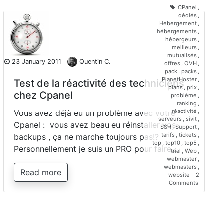
son
CPanel
,
CPanel
dédiés
,
via
Hebergement
,
SSH?
hébergements
,
How
hébergeurs
,
to?
meilleurs
,
mutualisés
,
23 January 2011
Quentin C.
offres
,
OVH
,
pack
,
packs
,
PlanetHoster
,
Test de la réactivité des techniciens
plans
,
prix
,
chez Cpanel
problème
,
ranking
,
réactivité
,
Vous avez déjà eu un problème avec votre
serveurs
,
sivit
,
Cpanel : vous avez beau eu réinstaller vos
SSH
,
Support
,
tarifs
,
tickets
,
backups , ça ne marche toujours pas!?
top
,
top10
,
top5
,
Personnellement je suis un PRO pour faire…
trial
,
Web
,
webmaster
,
webmasters
,
Read more
website
2
on
Comments
Test
de
la
réactivité
des