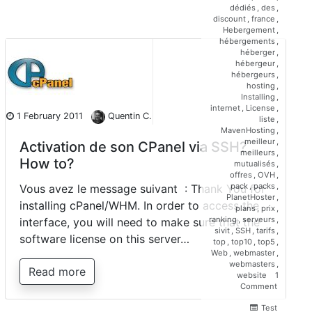
dédiés
,
des
,
discount
,
france
,
Hebergement
,
hébergements
,
héberger
,
hébergeur
,
hébergeurs
,
hosting
,
Installing
,
internet
,
License
,
1 February 2011
Quentin C.
liste
,
MavenHosting
,
meilleur
,
Activation de son CPanel via SSH?
meilleurs
,
How to?
mutualisés
,
offres
,
OVH
,
pack
,
packs
,
Vous avez le message suivant : Thank You for
PlanetHoster
,
installing cPanel/WHM. In order to access the
plans
,
prix
,
ranking
,
serveurs
,
interface, you will need to make sure that the
sivit
,
SSH
,
tarifs
,
software license on this server…
top
,
top10
,
top5
,
Web
,
webmaster
,
webmasters
,
Read more
website
1
on
Comment
Activatio
de
Test