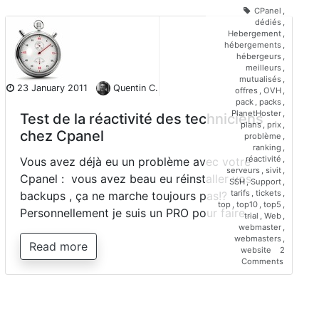
son
CPanel
,
CPanel
dédiés
,
via
Hebergement
,
SSH?
hébergements
,
How
hébergeurs
,
to?
meilleurs
,
mutualisés
,
23 January 2011
Quentin C.
offres
,
OVH
,
pack
,
packs
,
PlanetHoster
,
Test de la réactivité des techniciens
plans
,
prix
,
chez Cpanel
problème
,
ranking
,
réactivité
,
Vous avez déjà eu un problème avec votre
serveurs
,
sivit
,
Cpanel : vous avez beau eu réinstaller vos
SSH
,
Support
,
tarifs
,
tickets
,
backups , ça ne marche toujours pas!?
top
,
top10
,
top5
,
Personnellement je suis un PRO pour faire…
trial
,
Web
,
webmaster
,
webmasters
,
Read more
website
2
on
Comments
Test
de
la
réactivité
des