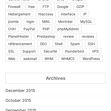
Firewall
free
FTP
Google
GZIP
Hebergement
htaccess
interface
IP
joomla
login
MAIL
Montréal
MySQL
OVH
PayPal
PHP
phpMyAdmin
PlanetHoster
Prestashop
review
reviews
référencement
SEO
Shell
Spam
SSH
SSL
Support
Sécurité
thunderbird
VPS
Web
webmail
WHM
WHMCS
WordPress
Archives
December 2015
October 2015
September 2015