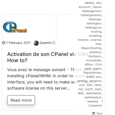
dédiés
,
des
,
discount
,
france
,
Hebergement
,
hébergements
,
héberger
,
hébergeur
,
hébergeurs
,
hosting
,
Installing
,
internet
,
License
,
1 February 2011
Quentin C.
liste
,
MavenHosting
,
meilleur
,
Activation de son CPanel via SSH?
meilleurs
,
How to?
mutualisés
,
offres
,
OVH
,
pack
,
packs
,
Vous avez le message suivant : Thank You for
PlanetHoster
,
installing cPanel/WHM. In order to access the
plans
,
prix
,
ranking
,
serveurs
,
interface, you will need to make sure that the
sivit
,
SSH
,
tarifs
,
software license on this server…
top
,
top10
,
top5
,
Web
,
webmaster
,
webmasters
,
Read more
website
1
on
Comment
Activatio
de
Test