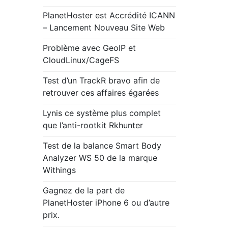
des
techniciens
PlanetHoster est Accrédité ICANN
chez
– Lancement Nouveau Site Web
Cpanel
Problème avec GeoIP et
CloudLinux/CageFS
Test d’un TrackR bravo afin de
retrouver ces affaires égarées
Lynis ce système plus complet
que l’anti-rootkit Rkhunter
Test de la balance Smart Body
Analyzer WS 50 de la marque
Withings
Gagnez de la part de
PlanetHoster iPhone 6 ou d’autre
prix.