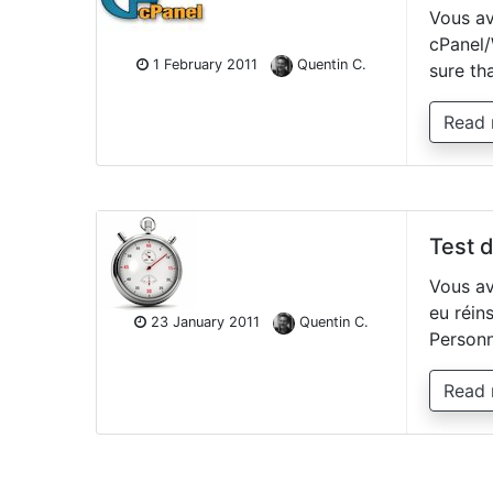
Vous av
cPanel/
1 February 2011
Quentin C.
sure th
Read
Test d
Vous av
eu réin
23 January 2011
Quentin C.
Personn
Read