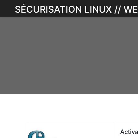
Skip
SÉCURISATION LINUX // 
to
content
Activ