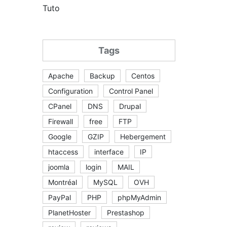
Tuto
Tags
Apache
Backup
Centos
Configuration
Control Panel
CPanel
DNS
Drupal
Firewall
free
FTP
Google
GZIP
Hebergement
htaccess
interface
IP
joomla
login
MAIL
Montréal
MySQL
OVH
PayPal
PHP
phpMyAdmin
PlanetHoster
Prestashop