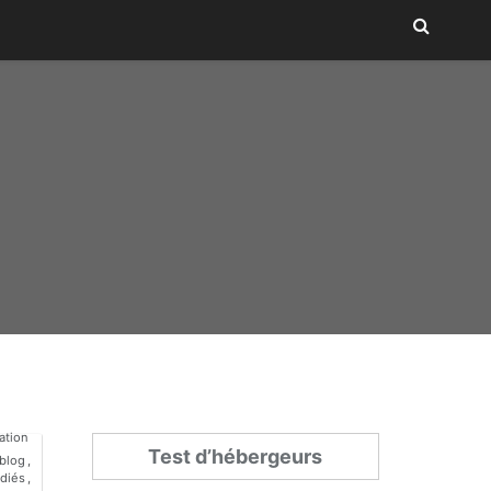
ation
Test d’hébergeurs
blog
,
diés
,