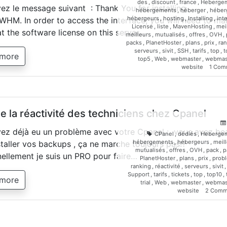
des
,
discount
,
france
,
Heberge
ez le message suivant : Thank You for installing
hébergements
,
héberger
,
héber
hébergeurs
,
hosting
,
Installing
,
int
WHM. In order to access the interface, you will need to ma
License
,
liste
,
MavenHosting
,
mei
at the software license on this server…
meilleurs
,
mutualisés
,
offres
,
OVH
,
packs
,
PlanetHoster
,
plans
,
prix
,
ran
serveurs
,
sivit
,
SSH
,
tarifs
,
top
,
t
 more
top5
,
Web
,
webmaster
,
webmas
website
1 Com
e la réactivité des techniciens chez Cpanel
ez déjà eu un problème avec votre Cpanel : vous avez be
CPanel
,
dédiés
,
Heberge
hébergements
,
hébergeurs
,
meil
staller vos backups , ça ne marche toujours pas!?
mutualisés
,
offres
,
OVH
,
pack
,
p
ellement je suis un PRO pour faire…
PlanetHoster
,
plans
,
prix
,
prob
ranking
,
réactivité
,
serveurs
,
sivit
Support
,
tarifs
,
tickets
,
top
,
top10
,
 more
trial
,
Web
,
webmaster
,
webmas
website
2 Comm