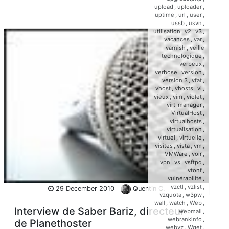
upload
,
uploader
,
uptime
,
url
,
user
,
ussb
,
usvn
,
utilisation
,
v2
,
v3
,
vacances
,
var
,
varnish
,
veille
technologique
,
verbeux
,
verbose
,
version
,
version 3
,
vfat
,
vhost
,
vhosts
,
vi
,
vieux
,
vim
,
violet
,
virt-manager
,
VirtualHost
,
virtualhosts
,
virtualisation
,
virtuel
,
virtuelle
,
visites
,
vista
,
vm
,
VMWare
,
voir
,
vpn
,
vs
,
vsftpd
,
vtonf
,
vulnérabilité
,
vzctl
,
vzlist
,
29 December 2010
Quentin C.
vzquota
,
w3pw
,
wall
,
watch
,
Web
,
Interview de Saber Bariz, directeur
webmail
,
webrankinfo
,
de Planethoster
webvz
,
Wget
,