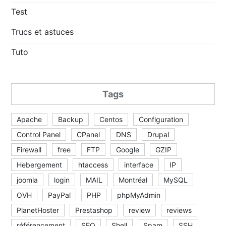
Test
Trucs et astuces
Tuto
Tags
Apache
Backup
Centos
Configuration
Control Panel
CPanel
DNS
Drupal
Firewall
free
FTP
Google
GZIP
Hebergement
htaccess
interface
IP
joomla
login
MAIL
Montréal
MySQL
OVH
PayPal
PHP
phpMyAdmin
PlanetHoster
Prestashop
review
reviews
référencement
SEO
Shell
Spam
SSH