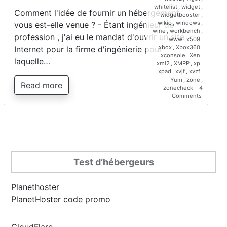
whitelist
,
widget
,
Comment l'idée de fournir un hébergement
widgetbooster
,
wikio
,
windows
,
vous est-elle venue ? - Étant ingénieur de
wine
,
workbench
,
profession , j'ai eu le mandat d'ouvrir un site
www
,
x509
,
xbox
,
Xbox360
,
Internet pour la firme d'ingénierie pour
xconsole
,
Xen
,
laquelle…
xml2
,
XMPP
,
xp
,
xpad
,
xvjf
,
xvzf
,
Yum
,
zone
,
Read more
zonecheck
4
on
Comments
Interview
de
Saber
Bariz,
directeur
de
Planetho
Test d’hébergeurs
Planethoster
PlanetHoster code promo
CloudFlare