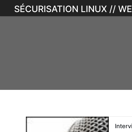
Skip
SÉCURISATION LINUX // 
to
content
Interv