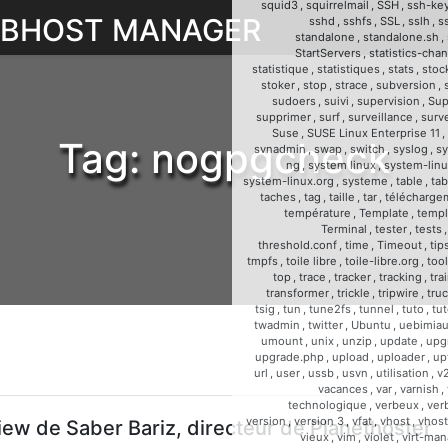
squid3
,
squirrelmail
,
SSH
,
ssh-ke
WEBHOST MANAGER
sshd
,
sshfs
,
SSL
,
sslh
,
s
standalone
,
standalone.sh
,
StartServers
,
statistics-cha
statistique
,
statistiques
,
stats
,
stoc
stoker
,
stop
,
strace
,
subversion
,
sudoers
,
suivi
,
supervision
,
Sup
supprimer
,
surf
,
surveillance
,
surve
Suse
,
SUSE Linux Enterprise 11
,
Tag:
nogpgcheck
svnadmin
,
swap
,
switch
,
syslog
,
sy
ng
,
system linux
,
system-linu
system-linux.org
,
systeme
,
table
,
tab
taches
,
tag
,
taille
,
tar
,
télécharge
température
,
Template
,
templ
Terminal
,
tester
,
tests
threshold.conf
,
time
,
Timeout
,
tip
tmpfs
,
toile libre
,
toile-libre.org
,
too
top
,
trace
,
tracker
,
tracking
,
tra
transformer
,
trickle
,
tripwire
,
tru
tsig
,
tun
,
tune2fs
,
tunnel
,
tuto
,
tut
twadmin
,
twitter
,
Ubuntu
,
uebimia
umount
,
unix
,
unzip
,
update
,
upg
upgrade.php
,
upload
,
uploader
,
up
url
,
user
,
ussb
,
usvn
,
utilisation
,
v
vacances
,
var
,
varnish
,
technologique
,
verbeux
,
ver
version
,
version 3
,
vfat
,
vhost
,
vhost
iew de Saber Bariz, directeur de Planethoster
vieux
,
vim
,
violet
,
virt-man