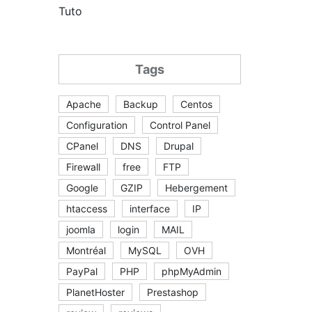
Tuto
Tags
Apache
Backup
Centos
Configuration
Control Panel
CPanel
DNS
Drupal
Firewall
free
FTP
Google
GZIP
Hebergement
htaccess
interface
IP
joomla
login
MAIL
Montréal
MySQL
OVH
PayPal
PHP
phpMyAdmin
PlanetHoster
Prestashop