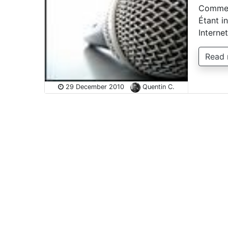
Comment
Étant in
Interne
Read
29 December 2010
Quentin C.