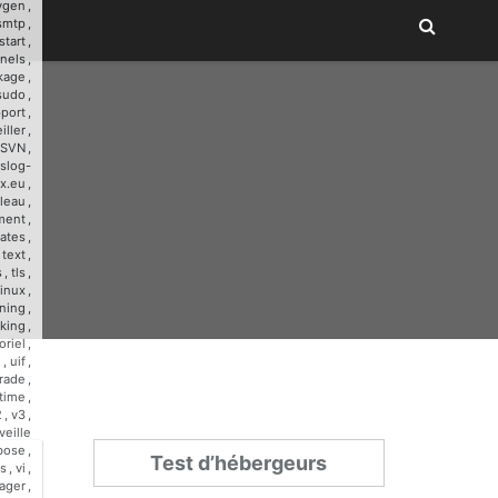
ygen
,
smtp
,
start
,
nnels
,
kage
,
sudo
,
port
,
iller
,
SVN
,
slog-
x.eu
,
leau
,
ment
,
ates
,
,
text
,
s
,
tls
,
linux
,
ining
,
cking
,
oriel
,
u
,
uif
,
rade
,
time
,
2
,
v3
,
veille
bose
,
Test d’hébergeurs
s
,
vi
,
ager
,