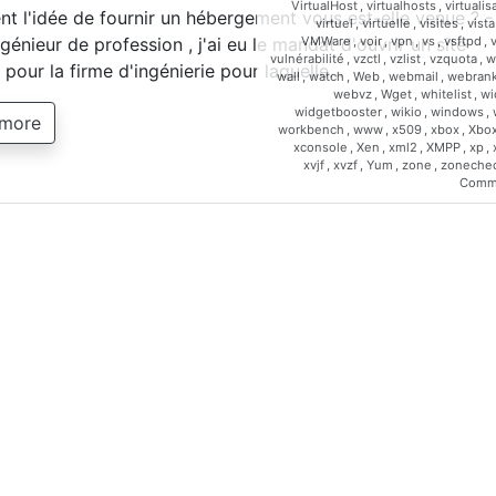
VirtualHost
,
virtualhosts
,
virtualis
 l'idée de fournir un hébergement vous est-elle venue ? -
virtuel
,
virtuelle
,
visites
,
vista
VMWare
,
voir
,
vpn
,
vs
,
vsftpd
,
génieur de profession , j'ai eu le mandat d'ouvrir un site
vulnérabilité
,
vzctl
,
vzlist
,
vzquota
,
w
t pour la firme d'ingénierie pour laquelle…
wall
,
watch
,
Web
,
webmail
,
webrank
webvz
,
Wget
,
whitelist
,
wi
widgetbooster
,
wikio
,
windows
,
 more
workbench
,
www
,
x509
,
xbox
,
Xbo
xconsole
,
Xen
,
xml2
,
XMPP
,
xp
,
xvjf
,
xvzf
,
Yum
,
zone
,
zoneche
Comm