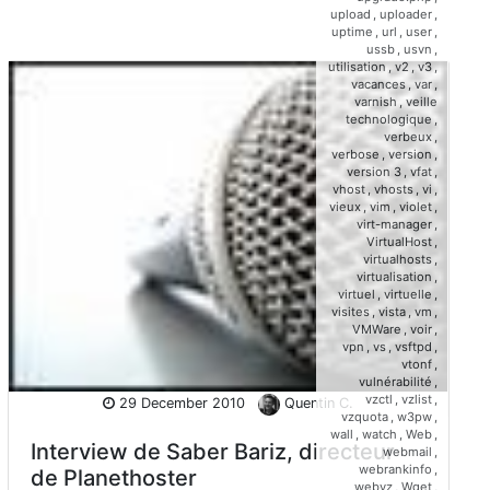
upload
,
uploader
,
uptime
,
url
,
user
,
ussb
,
usvn
,
utilisation
,
v2
,
v3
,
vacances
,
var
,
varnish
,
veille
technologique
,
verbeux
,
verbose
,
version
,
version 3
,
vfat
,
vhost
,
vhosts
,
vi
,
vieux
,
vim
,
violet
,
virt-manager
,
VirtualHost
,
virtualhosts
,
virtualisation
,
virtuel
,
virtuelle
,
visites
,
vista
,
vm
,
VMWare
,
voir
,
vpn
,
vs
,
vsftpd
,
vtonf
,
vulnérabilité
,
vzctl
,
vzlist
,
29 December 2010
Quentin C.
vzquota
,
w3pw
,
wall
,
watch
,
Web
,
Interview de Saber Bariz, directeur
webmail
,
webrankinfo
,
de Planethoster
webvz
,
Wget
,