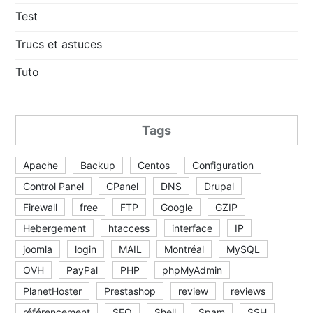
Test
Trucs et astuces
Tuto
Tags
Apache
Backup
Centos
Configuration
Control Panel
CPanel
DNS
Drupal
Firewall
free
FTP
Google
GZIP
Hebergement
htaccess
interface
IP
joomla
login
MAIL
Montréal
MySQL
OVH
PayPal
PHP
phpMyAdmin
PlanetHoster
Prestashop
review
reviews
référencement
SEO
Shell
Spam
SSH