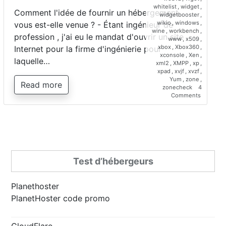
whitelist
,
widget
,
Comment l'idée de fournir un hébergement
widgetbooster
,
wikio
,
windows
,
vous est-elle venue ? - Étant ingénieur de
wine
,
workbench
,
profession , j'ai eu le mandat d'ouvrir un site
www
,
x509
,
xbox
,
Xbox360
,
Internet pour la firme d'ingénierie pour
xconsole
,
Xen
,
laquelle…
xml2
,
XMPP
,
xp
,
xpad
,
xvjf
,
xvzf
,
Yum
,
zone
,
Read more
zonecheck
4
on
Comments
Interview
de
Saber
Bariz,
directeur
de
Planetho
Test d’hébergeurs
Planethoster
PlanetHoster code promo
CloudFlare