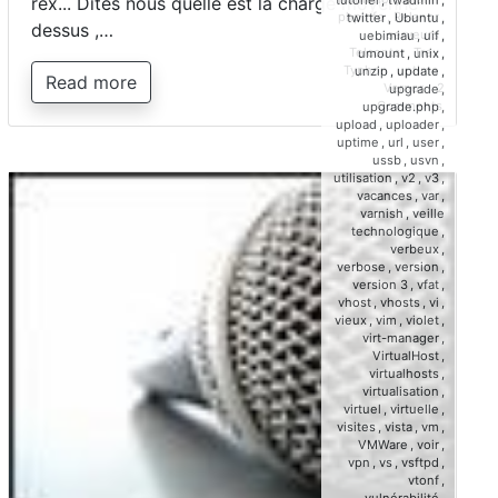
rex... Dites nous quelle est la charge moyenne
phpinfo
,
Relanor
,
twitter
,
Ubuntu
,
dessus ,…
serveurs
,
uebimiau
,
uif
,
Telcontar
,
Trex
,
umount
,
unix
,
Typhon
,
uptime
,
unzip
,
update
,
Read more
Vernor
2
upgrade
,
on
Comments
upgrade.php
,
Recense
upload
,
uploader
,
de
uptime
,
url
,
user
,
la
ussb
,
usvn
,
charge
utilisation
,
v2
,
v3
,
des
vacances
,
var
,
serveurs
varnish
,
veille
Planetho
technologique
,
verbeux
,
verbose
,
version
,
version 3
,
vfat
,
vhost
,
vhosts
,
vi
,
vieux
,
vim
,
violet
,
virt-manager
,
VirtualHost
,
virtualhosts
,
virtualisation
,
virtuel
,
virtuelle
,
visites
,
vista
,
vm
,
VMWare
,
voir
,
vpn
,
vs
,
vsftpd
,
vtonf
,
vulnérabilité
,