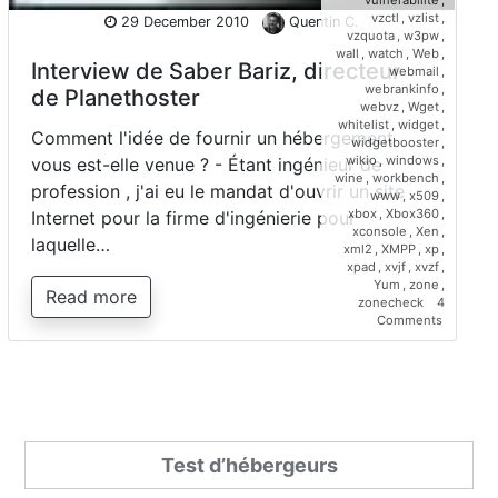
vzctl
,
vzlist
,
29 December 2010
Quentin C.
vzquota
,
w3pw
,
wall
,
watch
,
Web
,
Interview de Saber Bariz, directeur
webmail
,
webrankinfo
,
de Planethoster
webvz
,
Wget
,
whitelist
,
widget
,
Comment l'idée de fournir un hébergement
widgetbooster
,
wikio
,
windows
,
vous est-elle venue ? - Étant ingénieur de
wine
,
workbench
,
profession , j'ai eu le mandat d'ouvrir un site
www
,
x509
,
xbox
,
Xbox360
,
Internet pour la firme d'ingénierie pour
xconsole
,
Xen
,
laquelle…
xml2
,
XMPP
,
xp
,
xpad
,
xvjf
,
xvzf
,
Yum
,
zone
,
Read more
zonecheck
4
on
Comments
Interview
de
Saber
Bariz,
directeur
de
Planetho
Test d’hébergeurs