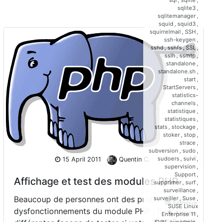
sqlite3
,
sqlitemanager
,
squid
,
squid3
,
squirrelmail
,
SSH
,
ssh-keygen
,
sshd
,
sshfs
,
SSL
,
sslh
,
ssmtp
,
standalone
,
standalone.sh
,
start
,
StartServers
,
statistics-
channels
,
statistique
,
statistiques
,
stats
,
stockage
,
stoker
,
stop
,
strace
,
subversion
,
sudo
,
sudoers
,
suivi
,
15 April 2011
Quentin C.
supervision
,
Support
,
Affichage et test des modules PHP
supprimer
,
surf
,
surveillance
,
Beaucoup de personnes ont des problèmes de
surveiller
,
Suse
,
Entrevue
SUSE Linux
dysfonctionnements du module PHP . Il existe
Apache
,
Enterprise 11
,
apache2
,
Install
,
SVN
,
svnadmin
,