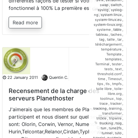
différentes façons de tester si votre PHP est
Installation
,
swap
,
switch
,
fonctionnel à 100% La première est de créer…
Lamp
,
PHP
,
php5
,
syslog
,
syslog-
php6
,
phpinfo
,
ng
,
system linux
,
planet-libre
,
system-linux.eu
,
Read more
tester
,
version
system-linux.org
,
php
systeme
,
table
,
tableau
,
taches
,
tag
,
taille
,
tar
,
téléchargement
,
température
,
Template
,
templates
,
Terminal
,
tester
,
tests
,
text
,
threshold.conf
,
22 January 2011
Quentin C.
time
,
Timeout
,
tips
,
tls
,
tmpfs
,
toile libre
,
toile-
Recensement de la charge des
libre.org
,
serveurs Planethoster
toolinux
,
top
,
trace
,
tracker
,
tracking
,
training
,
J'aimerais que les membres de Planethoster
transformer
,
participent et nous disent sur quel serveur il
Information
trickle
,
tripwire
,
Arod
,
Charge
,
trucking
,
tsig
,
sont: Olorin, Corwin, Vernor, Numenor, Arod,
Cirdan
,
Corwin
,
tun
,
tune2fs
,
Hurin,Telcontar,Relanor,Cirdan,Typhon,Tenator,T
FAI
,
Hurin
,
ISP
,
tunnel
,
tuto
,
Numenor
,
Olorin
,
tutoriel
,
twadmin
,