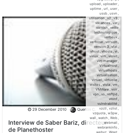
upload
,
uploader
,
uptime
,
url
,
user
,
ussb
,
usvn
,
utilisation
,
v2
,
v3
,
vacances
,
var
,
varnish
,
veille
technologique
,
verbeux
,
verbose
,
version
,
version 3
,
vfat
,
vhost
,
vhosts
,
vi
,
vieux
,
vim
,
violet
,
virt-manager
,
VirtualHost
,
virtualhosts
,
virtualisation
,
virtuel
,
virtuelle
,
visites
,
vista
,
vm
,
VMWare
,
voir
,
vpn
,
vs
,
vsftpd
,
vtonf
,
vulnérabilité
,
vzctl
,
vzlist
,
29 December 2010
Quentin C.
vzquota
,
w3pw
,
wall
,
watch
,
Web
,
Interview de Saber Bariz, directeur
webmail
,
webrankinfo
,
de Planethoster
webvz
,
Wget
,