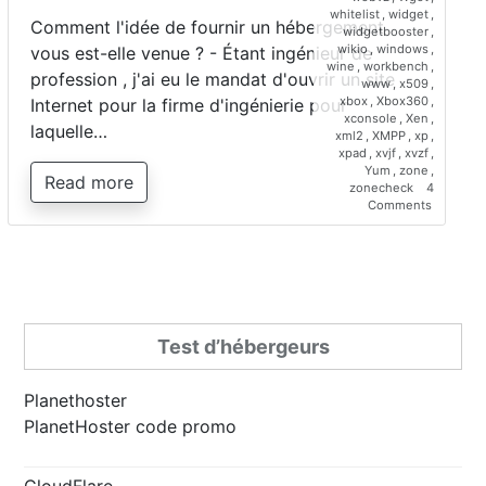
whitelist
,
widget
,
Comment l'idée de fournir un hébergement
widgetbooster
,
wikio
,
windows
,
vous est-elle venue ? - Étant ingénieur de
wine
,
workbench
,
profession , j'ai eu le mandat d'ouvrir un site
www
,
x509
,
xbox
,
Xbox360
,
Internet pour la firme d'ingénierie pour
xconsole
,
Xen
,
laquelle…
xml2
,
XMPP
,
xp
,
xpad
,
xvjf
,
xvzf
,
Yum
,
zone
,
Read more
zonecheck
4
on
Comments
Interview
de
Saber
Bariz,
directeur
de
Planetho
Test d’hébergeurs
Planethoster
PlanetHoster code promo
CloudFlare