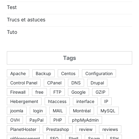
Test
Trucs et astuces
Tuto
Tags
Apache
Backup
Centos
Configuration
Control Panel
CPanel
DNS
Drupal
Firewall
free
FTP
Google
GZIP
Hebergement
htaccess
interface
IP
joomla
login
MAIL
Montréal
MySQL
OVH
PayPal
PHP
phpMyAdmin
PlanetHoster
Prestashop
review
reviews
référencement
SEO
Shell
Spam
SSH