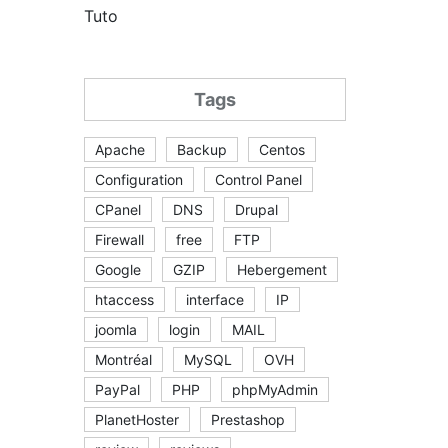
Tuto
Tags
Apache
Backup
Centos
Configuration
Control Panel
CPanel
DNS
Drupal
Firewall
free
FTP
Google
GZIP
Hebergement
htaccess
interface
IP
joomla
login
MAIL
Montréal
MySQL
OVH
PayPal
PHP
phpMyAdmin
PlanetHoster
Prestashop