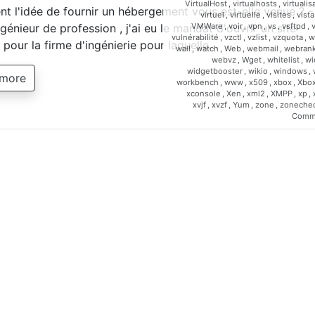
VirtualHost
,
virtualhosts
,
virtualis
 l'idée de fournir un hébergement vous est-elle venue ? -
virtuel
,
virtuelle
,
visites
,
vista
VMWare
,
voir
,
vpn
,
vs
,
vsftpd
,
génieur de profession , j'ai eu le mandat d'ouvrir un site
vulnérabilité
,
vzctl
,
vzlist
,
vzquota
,
w
t pour la firme d'ingénierie pour laquelle…
wall
,
watch
,
Web
,
webmail
,
webrank
webvz
,
Wget
,
whitelist
,
wi
widgetbooster
,
wikio
,
windows
,
 more
workbench
,
www
,
x509
,
xbox
,
Xbo
xconsole
,
Xen
,
xml2
,
XMPP
,
xp
,
xvjf
,
xvzf
,
Yum
,
zone
,
zoneche
Comm