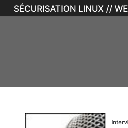
Skip
SÉCURISATION LINUX // 
to
content
Interv