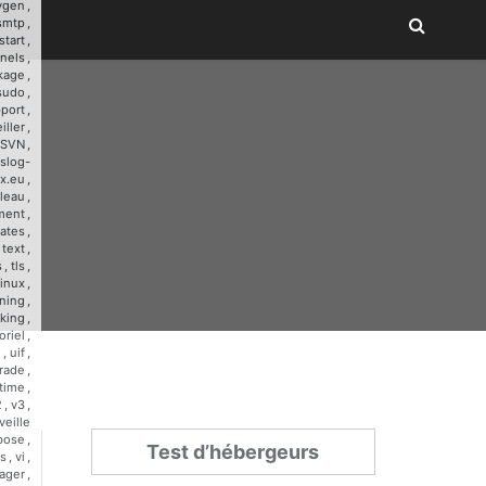
ygen
,
smtp
,
start
,
nnels
,
kage
,
sudo
,
port
,
iller
,
SVN
,
slog-
x.eu
,
leau
,
ment
,
ates
,
,
text
,
s
,
tls
,
linux
,
ining
,
cking
,
oriel
,
u
,
uif
,
rade
,
time
,
2
,
v3
,
veille
bose
,
Test d’hébergeurs
s
,
vi
,
ager
,