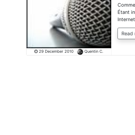
Comment
Étant in
Interne
Read
29 December 2010
Quentin C.