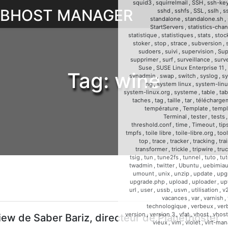
squid3
,
squirrelmail
,
SSH
,
ssh-ke
WEBHOST MANAGER
sshd
,
sshfs
,
SSL
,
sslh
,
s
standalone
,
standalone.sh
,
StartServers
,
statistics-cha
statistique
,
statistiques
,
stats
,
stoc
stoker
,
stop
,
strace
,
subversion
,
sudoers
,
suivi
,
supervision
,
Sup
supprimer
,
surf
,
surveillance
,
surve
Suse
,
SUSE Linux Enterprise 11
,
Tag:
wine
svnadmin
,
swap
,
switch
,
syslog
,
sy
ng
,
system linux
,
system-linu
system-linux.org
,
systeme
,
table
,
tab
taches
,
tag
,
taille
,
tar
,
télécharge
température
,
Template
,
templ
Terminal
,
tester
,
tests
threshold.conf
,
time
,
Timeout
,
tip
tmpfs
,
toile libre
,
toile-libre.org
,
too
top
,
trace
,
tracker
,
tracking
,
tra
transformer
,
trickle
,
tripwire
,
tru
tsig
,
tun
,
tune2fs
,
tunnel
,
tuto
,
tut
twadmin
,
twitter
,
Ubuntu
,
uebimia
umount
,
unix
,
unzip
,
update
,
upg
upgrade.php
,
upload
,
uploader
,
up
url
,
user
,
ussb
,
usvn
,
utilisation
,
v
vacances
,
var
,
varnish
,
technologique
,
verbeux
,
ver
version
,
version 3
,
vfat
,
vhost
,
vhost
iew de Saber Bariz, directeur de Planethoster
vieux
,
vim
,
violet
,
virt-man