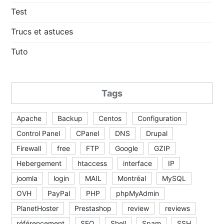
Test
Trucs et astuces
Tuto
Tags
Apache
Backup
Centos
Configuration
Control Panel
CPanel
DNS
Drupal
Firewall
free
FTP
Google
GZIP
Hebergement
htaccess
interface
IP
joomla
login
MAIL
Montréal
MySQL
OVH
PayPal
PHP
phpMyAdmin
PlanetHoster
Prestashop
review
reviews
référencement
SEO
Shell
Spam
SSH