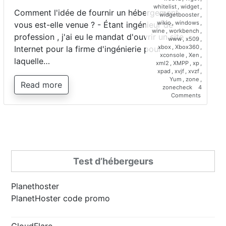
whitelist
,
widget
,
Comment l'idée de fournir un hébergement
widgetbooster
,
wikio
,
windows
,
vous est-elle venue ? - Étant ingénieur de
wine
,
workbench
,
profession , j'ai eu le mandat d'ouvrir un site
www
,
x509
,
xbox
,
Xbox360
,
Internet pour la firme d'ingénierie pour
xconsole
,
Xen
,
laquelle…
xml2
,
XMPP
,
xp
,
xpad
,
xvjf
,
xvzf
,
Yum
,
zone
,
Read more
zonecheck
4
on
Comments
Interview
de
Saber
Bariz,
directeur
de
Planetho
Test d’hébergeurs
Planethoster
PlanetHoster code promo
CloudFlare