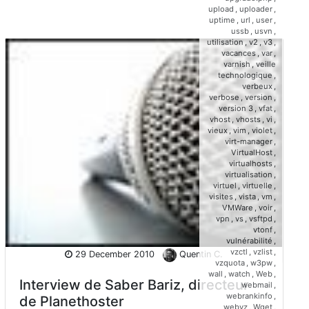
upload
,
uploader
,
uptime
,
url
,
user
,
ussb
,
usvn
,
utilisation
,
v2
,
v3
,
vacances
,
var
,
varnish
,
veille
technologique
,
verbeux
,
verbose
,
version
,
version 3
,
vfat
,
vhost
,
vhosts
,
vi
,
vieux
,
vim
,
violet
,
virt-manager
,
VirtualHost
,
virtualhosts
,
virtualisation
,
virtuel
,
virtuelle
,
visites
,
vista
,
vm
,
VMWare
,
voir
,
vpn
,
vs
,
vsftpd
,
vtonf
,
vulnérabilité
,
vzctl
,
vzlist
,
29 December 2010
Quentin C.
vzquota
,
w3pw
,
wall
,
watch
,
Web
,
Interview de Saber Bariz, directeur
webmail
,
webrankinfo
,
de Planethoster
webvz
,
Wget
,