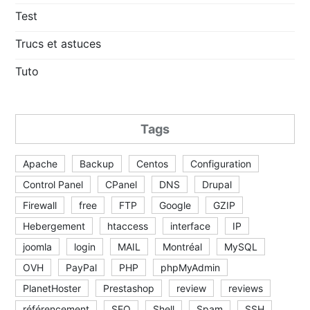
Test
Trucs et astuces
Tuto
Tags
Apache
Backup
Centos
Configuration
Control Panel
CPanel
DNS
Drupal
Firewall
free
FTP
Google
GZIP
Hebergement
htaccess
interface
IP
joomla
login
MAIL
Montréal
MySQL
OVH
PayPal
PHP
phpMyAdmin
PlanetHoster
Prestashop
review
reviews
référencement
SEO
Shell
Spam
SSH