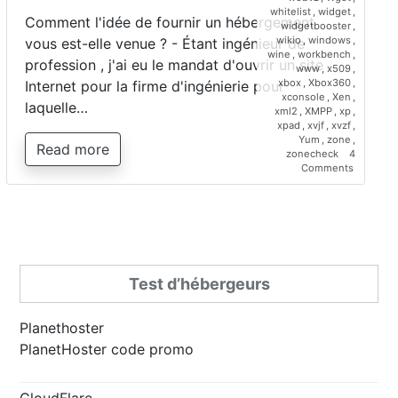
whitelist
,
widget
,
Comment l'idée de fournir un hébergement
widgetbooster
,
wikio
,
windows
,
vous est-elle venue ? - Étant ingénieur de
wine
,
workbench
,
profession , j'ai eu le mandat d'ouvrir un site
www
,
x509
,
xbox
,
Xbox360
,
Internet pour la firme d'ingénierie pour
xconsole
,
Xen
,
laquelle…
xml2
,
XMPP
,
xp
,
xpad
,
xvjf
,
xvzf
,
Yum
,
zone
,
Read more
zonecheck
4
on
Comments
Interview
de
Saber
Bariz,
directeur
de
Planetho
Test d’hébergeurs
Planethoster
PlanetHoster code promo
CloudFlare