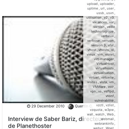
upload
,
uploader
,
uptime
,
url
,
user
,
ussb
,
usvn
,
utilisation
,
v2
,
v3
,
vacances
,
var
,
varnish
,
veille
technologique
,
verbeux
,
verbose
,
version
,
version 3
,
vfat
,
vhost
,
vhosts
,
vi
,
vieux
,
vim
,
violet
,
virt-manager
,
VirtualHost
,
virtualhosts
,
virtualisation
,
virtuel
,
virtuelle
,
visites
,
vista
,
vm
,
VMWare
,
voir
,
vpn
,
vs
,
vsftpd
,
vtonf
,
vulnérabilité
,
vzctl
,
vzlist
,
29 December 2010
Quentin C.
vzquota
,
w3pw
,
wall
,
watch
,
Web
,
Interview de Saber Bariz, directeur
webmail
,
webrankinfo
,
de Planethoster
webvz
,
Wget
,