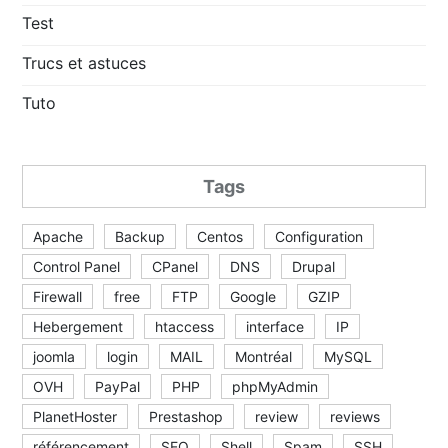
Test
Trucs et astuces
Tuto
Tags
Apache
Backup
Centos
Configuration
Control Panel
CPanel
DNS
Drupal
Firewall
free
FTP
Google
GZIP
Hebergement
htaccess
interface
IP
joomla
login
MAIL
Montréal
MySQL
OVH
PayPal
PHP
phpMyAdmin
PlanetHoster
Prestashop
review
reviews
référencement
SEO
Shell
Spam
SSH