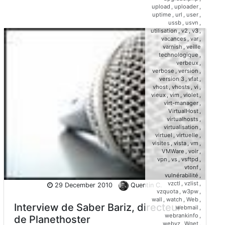
upload
,
uploader
,
uptime
,
url
,
user
,
ussb
,
usvn
,
utilisation
,
v2
,
v3
,
vacances
,
var
,
varnish
,
veille
technologique
,
verbeux
,
verbose
,
version
,
version 3
,
vfat
,
vhost
,
vhosts
,
vi
,
vieux
,
vim
,
violet
,
virt-manager
,
VirtualHost
,
virtualhosts
,
virtualisation
,
virtuel
,
virtuelle
,
visites
,
vista
,
vm
,
VMWare
,
voir
,
vpn
,
vs
,
vsftpd
,
vtonf
,
vulnérabilité
,
vzctl
,
vzlist
,
29 December 2010
Quentin C.
vzquota
,
w3pw
,
wall
,
watch
,
Web
,
Interview de Saber Bariz, directeur
webmail
,
webrankinfo
,
de Planethoster
webvz
,
Wget
,