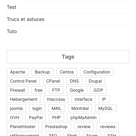
Test
Trucs et astuces
Tuto
Tags
Apache
Backup
Centos
Configuration
Control Panel
CPanel
DNS
Drupal
Firewall
free
FTP
Google
GZIP
Hebergement
htaccess
interface
IP
joomla
login
MAIL
Montréal
MySQL
OVH
PayPal
PHP
phpMyAdmin
PlanetHoster
Prestashop
review
reviews
référencement
SEO
Shell
Spam
SSH