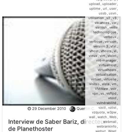
upload
,
uploader
,
uptime
,
url
,
user
,
ussb
,
usvn
,
utilisation
,
v2
,
v3
,
vacances
,
var
,
varnish
,
veille
technologique
,
verbeux
,
verbose
,
version
,
version 3
,
vfat
,
vhost
,
vhosts
,
vi
,
vieux
,
vim
,
violet
,
virt-manager
,
VirtualHost
,
virtualhosts
,
virtualisation
,
virtuel
,
virtuelle
,
visites
,
vista
,
vm
,
VMWare
,
voir
,
vpn
,
vs
,
vsftpd
,
vtonf
,
vulnérabilité
,
vzctl
,
vzlist
,
29 December 2010
Quentin C.
vzquota
,
w3pw
,
wall
,
watch
,
Web
,
Interview de Saber Bariz, directeur
webmail
,
webrankinfo
,
de Planethoster
webvz
,
Wget
,