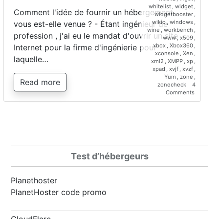
whitelist
,
widget
,
Comment l'idée de fournir un hébergement
widgetbooster
,
wikio
,
windows
,
vous est-elle venue ? - Étant ingénieur de
wine
,
workbench
,
profession , j'ai eu le mandat d'ouvrir un site
www
,
x509
,
xbox
,
Xbox360
,
Internet pour la firme d'ingénierie pour
xconsole
,
Xen
,
laquelle…
xml2
,
XMPP
,
xp
,
xpad
,
xvjf
,
xvzf
,
Yum
,
zone
,
Read more
zonecheck
4
on
Comments
Interview
de
Saber
Bariz,
directeur
de
Planetho
Test d’hébergeurs
Planethoster
PlanetHoster code promo
CloudFlare