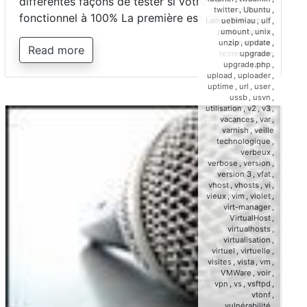
différentes façons de tester si votre PHP est
Installation
,
twitter
,
Ubuntu
,
fonctionnel à 100% La première est de créer…
Lamp
,
PHP
,
php5
,
uebimiau
,
uif
,
php6
,
phpinfo
,
umount
,
unix
,
planet-libre
,
unzip
,
update
,
Read more
tester
,
version
upgrade
,
php
upgrade.php
,
upload
,
uploader
,
uptime
,
url
,
user
,
ussb
,
usvn
,
utilisation
,
v2
,
v3
,
vacances
,
var
,
varnish
,
veille
technologique
,
verbeux
,
verbose
,
version
,
version 3
,
vfat
,
vhost
,
vhosts
,
vi
,
vieux
,
vim
,
violet
,
virt-manager
,
VirtualHost
,
virtualhosts
,
virtualisation
,
virtuel
,
virtuelle
,
visites
,
vista
,
vm
,
VMWare
,
voir
,
vpn
,
vs
,
vsftpd
,
vtonf
,
vulnérabilité
,