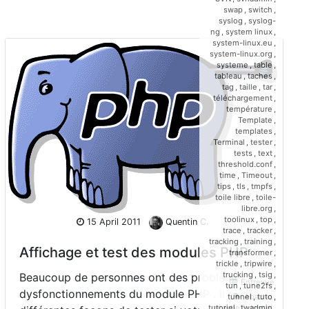
swap
,
switch
,
syslog
,
syslog-
ng
,
system linux
,
system-linux.eu
,
system-linux.org
,
systeme
,
table
,
tableau
,
taches
,
tag
,
taille
,
tar
,
téléchargement
,
température
,
Template
,
templates
,
Terminal
,
tester
,
tests
,
text
,
threshold.conf
,
time
,
Timeout
,
tips
,
tls
,
tmpfs
,
toile libre
,
toile-
libre.org
,
toolinux
,
top
,
15 April 2011
Quentin C.
trace
,
tracker
,
tracking
,
training
,
Affichage et test des modules PHP
transformer
,
trickle
,
tripwire
,
trucking
,
tsig
,
Beaucoup de personnes ont des problèmes de
Entrevue
tun
,
tune2fs
,
dysfonctionnements du module PHP . Il existe
Apache
,
tunnel
,
tuto
,
apache2
,
Install
,
tutoriel
,
twadmin
,