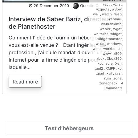
vzctl
,
vzlist
,
29 December 2010
Quentin C.
vzquota
,
w3pw
,
wall
,
watch
,
Web
,
Interview de Saber Bariz, directeur
webmail
,
webrankinfo
,
de Planethoster
webvz
,
Wget
,
whitelist
,
widget
,
Comment l'idée de fournir un hébergement
widgetbooster
,
wikio
,
windows
,
vous est-elle venue ? - Étant ingénieur de
wine
,
workbench
,
profession , j'ai eu le mandat d'ouvrir un site
www
,
x509
,
xbox
,
Xbox360
,
Internet pour la firme d'ingénierie pour
xconsole
,
Xen
,
laquelle…
xml2
,
XMPP
,
xp
,
xpad
,
xvjf
,
xvzf
,
Yum
,
zone
,
Read more
zonecheck
4
on
Comments
Interview
de
Saber
Bariz,
directeur
de
Planetho
Test d’hébergeurs